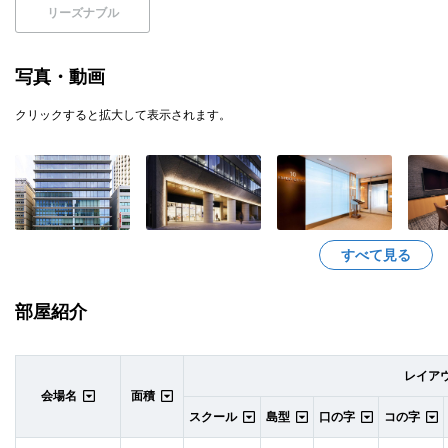
リーズナブル
写真・動画
クリックすると拡大して表示されます。
すべて見る
部屋紹介
レイア
会場名
面積
スクール
島型
口の字
コの字