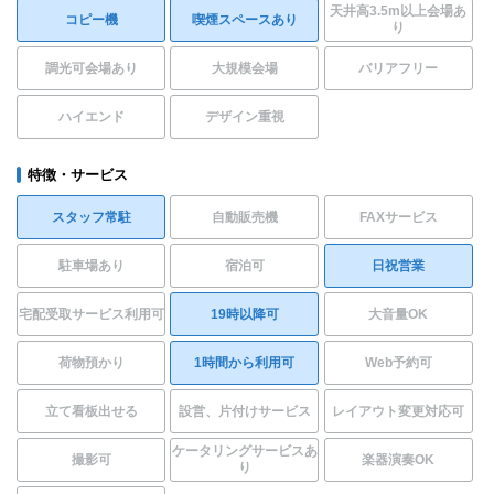
天井高3.5m以上会場あ
コピー機
喫煙スペースあり
り
調光可会場あり
大規模会場
バリアフリー
ハイエンド
デザイン重視
特徴・サービス
スタッフ常駐
自動販売機
FAXサービス
駐車場あり
宿泊可
日祝営業
宅配受取サービス利用可
19時以降可
大音量OK
荷物預かり
1時間から利用可
Web予約可
立て看板出せる
設営、片付けサービス
レイアウト変更対応可
ケータリングサービスあ
撮影可
楽器演奏OK
り