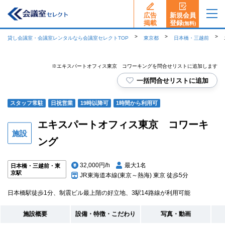
広告
新規会員
揭載
登録
(無料)
貸し会議室・会議室レンタルなら会議室セレクトTOP
東京都
日本橋・三越前
※エキスパートオフィス東京 コワーキングを問合せリストに追加します
一括問合せリストに追加
スタッフ常駐
日祝営業
19時以降可
1時間から利用可
エキスパートオフィス東京 コワーキ
ング
32,000円/h
最大1名
日本橋・三越前・東
京駅
JR東海道本線(東京～熱海) 東京 徒歩5分
日本橋駅徒歩1分、制震ビル最上階の好立地、3駅14路線が利用可能
施設概要
設備・特徴・こだわり
写真・動画