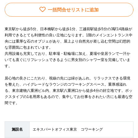
一括問合せリストに追加
東京駅から徒歩5分、日本橋駅から徒歩1分、三越前駅徒歩5分の3駅14路線が
利用できるとても利便性の良い立地になります。1階のメインエントランス中
央には重厚な石のオブジェがあり、屋上より自然光が差し込む空間は幻想的
な雰囲気に包まれています。
共用設備も充実しており、駐車場・駐輪場に加え、夏場や皇居ランで一汗か
いても直ぐにリフレッシュできるように男女別のシャワー室を完備していま
す。
居心地の良さにこだわり、視線の先には緑があふれ、リラックスできる環境
を整えた、ハイグレードなラウンジのコワーキングスペース。重厚感溢れ
る、東京建物八重洲ビル内、東京駅八重洲口から徒歩4分の好立地です。ボッ
クスタイプの1名用席もあるので、集中してお仕事をされたい方にも最適な空
間です。
施設名
エキスパートオフィス東京 コワーキング