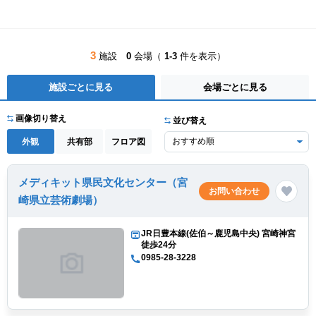
3
施設
0
会場（
1-3
件を表示）
施設ごとに見る
会場ごとに見る
画像切り替え
並び替え
外観
共有部
フロア図
メディキット県民文化センター（宮
お問い合わせ
崎県立芸術劇場）
JR日豊本線(佐伯～鹿児島中央) 宮崎神宮
徒歩24分
0985-28-3228