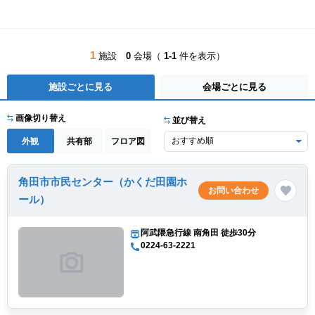
1
施設
0
会場（
1-1
件を表示）
施設ごとに見る
会場ごとに見る
画像切り替え
並び替え
外観
共有部
フロア図
角田市市民センター（かくだ田園ホ
お問い合わせ
ール）
阿武隈急行線 南角田 徒歩30分
0224-63-2221