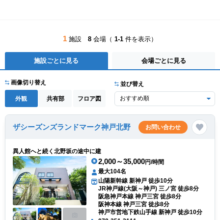
1
施設
8
会場（
1-1
件を表示）
施設ごとに見る
会場ごとに見る
画像切り替え
並び替え
外観
共有部
フロア図
ザシーズンズランドマーク神戸北野
お問い合わせ
異人館へと続く北野坂の途中に建
2,000～35,000
円/時間
最大104名
山陽新幹線 新神戸 徒歩10分
JR神戸線(大阪～神戸) 三ノ宮 徒歩8分
阪急神戸本線 神戸三宮 徒歩8分
阪神本線 神戸三宮 徒歩8分
神戸市営地下鉄山手線 新神戸 徒歩10分