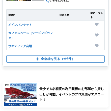
078-251-3111
問合せリス
会場名
収容人数
ト
メインバンケット
カフェスペース（シーズンズカフ
ェ）
ウエディング会場
全会場を見る
（全8件）
PR
最少で６名程度の利用規模のお部屋から貸し
出しが可能。イベントのプロ集団がエスコー
ト！