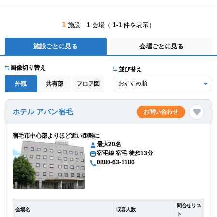
1
施設
1
会場（
1-1
件を表示）
施設ごとに見る
会場ごとに見る
画像切り替え
並び替え
外観
共有部
フロア図
ホテル アバン宿毛
お問い合わせ
宿毛市中心部よりほど近い距離に
最大20名
宿毛線 宿毛 徒歩13分
0880-63-1180
問合せリス
会場名
収容人数
ト