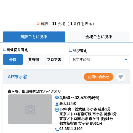
3
施設
11
会場（
1-3
件を表示）
施設ごとに見る
会場ごとに見る
画像切り替え
並び替え
外観
共有部
フロア図
AP市ヶ谷
お問い合わせ
市ヶ谷、飯田橋周辺でハイクオリ
4,950～42,570
円/時間
最大224名
JR中央・総武線 市ケ谷 徒歩1分
東京メトロ有楽町線 市ケ谷 徒歩1分
東京メトロ南北線 市ケ谷 徒歩1分
都営新宿線 市ヶ谷 徒歩1分
03-3511-3109