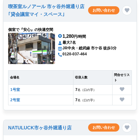
喫茶室ルノアール 市ヶ谷外堀通り店
お問い合わせ
｢貸会議室マイ・スペース｣
個室で『安心』の快適空間
1,280
円/時間
最大7名
JR中央・総武線 市ケ谷 徒歩3分
0120-037-464
問合せリス
会場名
収容人数
ト
1号室
7
名（口の字）
2号室
7
名（口の字）
NATULUCK市ヶ谷外堀通り店
お問い合わせ