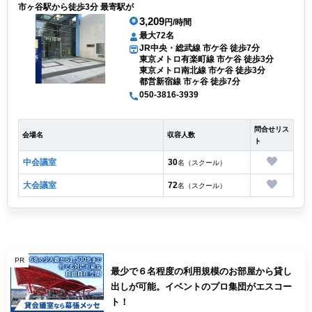
市ヶ谷駅から徒歩3分 最寄駅が
3,209
円/時間
最大72名
JR中央・総武線 市ケ谷 徒歩7分
東京メトロ有楽町線 市ケ谷 徒歩3分
東京メトロ南北線 市ケ谷 徒歩3分
都営新宿線 市ヶ谷 徒歩7分
050-3816-3939
問合せリス
会場名
収容人数
ト
中会議室
30
名（スクール）
大会議室
72
名（スクール）
PR
最少で６名程度の利用規模のお部屋から貸し
出しが可能。イベントのプロ集団がエスコー
ト！