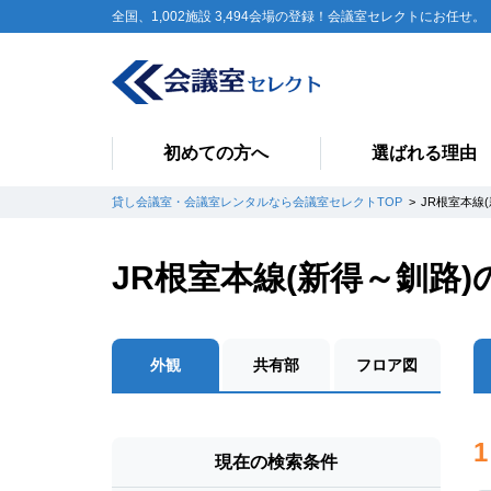
全国、1,002施設 3,494会場の登録！会議室セレクトにお任せ。
初めての方へ
選ばれる理由
貸し会議室・会議室レンタルなら会議室セレクトTOP
JR根室本線
JR根室本線(新得～釧路
外観
共有部
フロア図
1
現在の検索条件