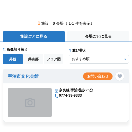
1
施設
0
会場（
1-1
件を表示）
施設ごとに見る
会場ごとに見る
画像切り替え
並び替え
外観
共有部
フロア図
宇治市文化会館
お問い合わせ
奈良線 宇治 徒歩25分
0774-39-9333