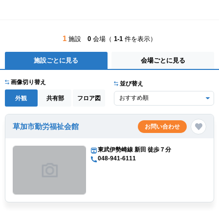
1
施設
0
会場（
1-1
件を表示）
施設ごとに見る
会場ごとに見る
画像切り替え
並び替え
外観
共有部
フロア図
草加市勤労福祉会館
お問い合わせ
東武伊勢崎線 新田 徒歩７分
048-941-6111