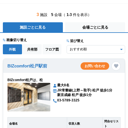
3
施設
5
会場（
1-3
件を表示）
施設ごとに見る
会場ごとに見る
画像切り替え
並び替え
外観
共有部
フロア図
BIZcomfort松戸駅前
お問い合わせ
BIZcomfort松戸は、松
最大8名
JR常磐線(上野～取手) 松戸 徒歩1分
新京成線 松戸 徒歩1分
03-5789-3325
問合せリス
会場名
収容人数
ト