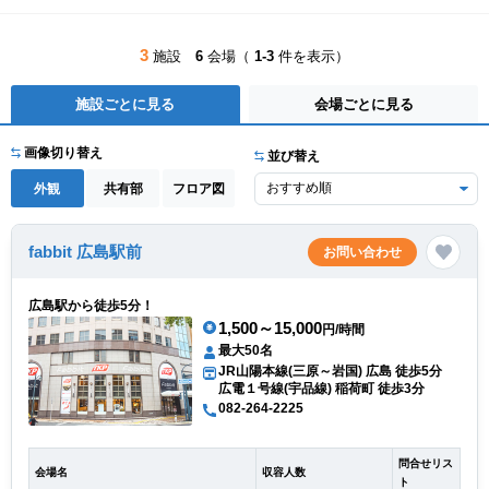
3
施設
6
会場（
1-3
件を表示）
施設ごとに見る
会場ごとに見る
画像切り替え
並び替え
外観
共有部
フロア図
fabbit 広島駅前
お問い合わせ
広島駅から徒歩5分！
1,500～15,000
円/時間
最大50名
JR山陽本線(三原～岩国) 広島 徒歩5分
広電１号線(宇品線) 稲荷町 徒歩3分
082-264-2225
問合せリス
会場名
収容人数
ト