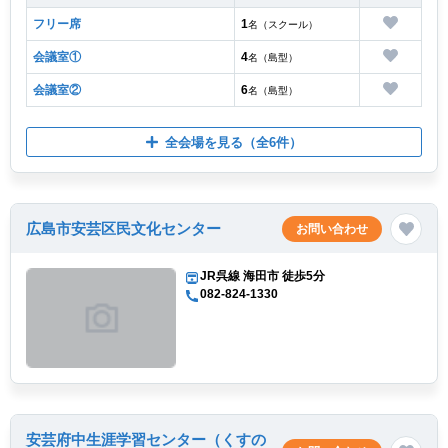
フリー席
1
名（スクール）
会議室①
4
名（島型）
会議室②
6
名（島型）
全会場を見る
（全6件）
広島市安芸区民文化センター
お問い合わせ
JR呉線 海田市 徒歩5分
082-824-1330
安芸府中生涯学習センター（くすの