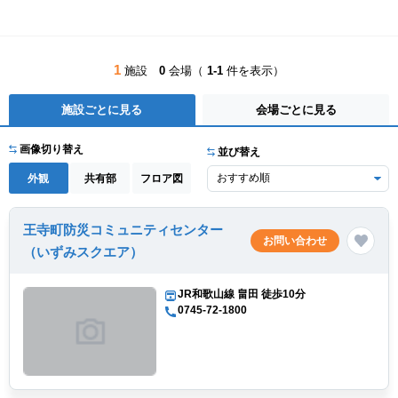
1
施設
0
会場（
1-1
件を表示）
施設ごとに見る
会場ごとに見る
画像切り替え
並び替え
外観
共有部
フロア図
王寺町防災コミュニティセンター
お問い合わせ
（いずみスクエア）
JR和歌山線 畠田 徒歩10分
0745-72-1800