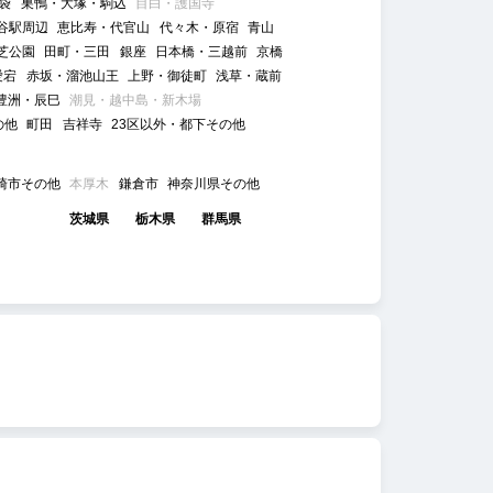
袋
巣鴨・大塚・駒込
目白・護国寺
谷駅周辺
恵比寿・代官山
代々木・原宿
青山
芝公園
田町・三田
銀座
日本橋・三越前
京橋
愛宕
赤坂・溜池山王
上野・御徒町
浅草・蔵前
豊洲・辰巳
潮見・越中島・新木場
の他
町田
吉祥寺
23区以外・都下その他
崎市その他
本厚木
鎌倉市
神奈川県その他
茨城県
栃木県
群馬県