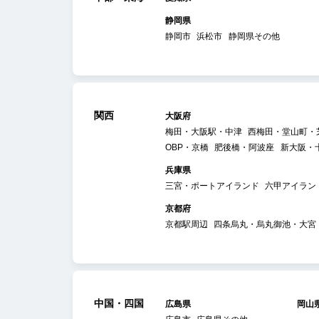
静岡県
静岡市
浜松市
静岡県その他
関西
大阪府
梅田・大阪駅・中津
西梅田・堂山町・
OBP・京橋
肥後橋・阿波座
新大阪・
兵庫県
三宮・ポートアイランド
六甲アイラン
京都府
京都駅周辺
四条烏丸・烏丸御池・大宮
中国・四国
広島県
岡山