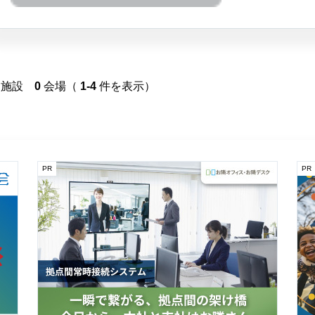
施設
0
会場（
1-4
件を表示）
PR
PR