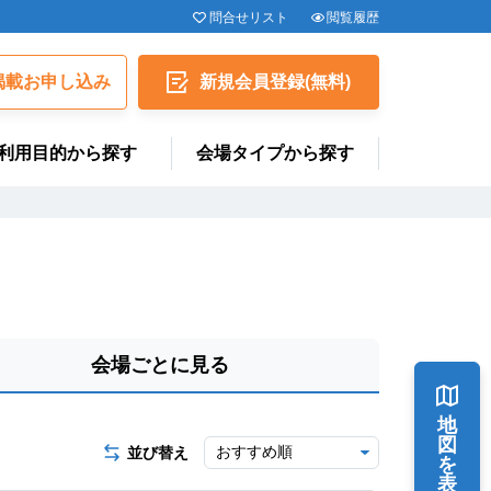
問合せリスト
閲覧履歴
揭載お申し込み
新規会員
登録
(無料)
利用目的から探す
会場タイプから探す
会場ごとに見る
地
図
並び替え
を
表