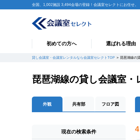
全国、1,002施設 3,494会場の登録！会議室セレクトにお任せ。
初めての方へ
選ばれる理由
貸し会議室・会議室レンタルなら会議室セレクトTOP
琵琶湖線の
琵琶湖線の貸し会議室・
外観
共有部
フロア図
4
現在の検索条件