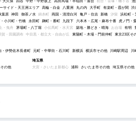
・大久保
四谷
中野・中野坂上
高田馬場・早稲田・落合
初台・笹塚・幡ヶ谷
池
ーサイド・天王洲エリア
高輪・白金
八重洲
丸の内
大手町
有楽町・霞が関
渋
秋葉原
神田
御茶ノ水
錦糸町
両国・清澄白河
亀戸・住吉
新橋
汐留
浜松町・
町・小川町・竹橋
永田町
麹町・番町
九段下
六本木・広尾・麻布十番
虎ノ門・
上・曳舟
茅場町・八丁堀
小伝馬町・水天宮
築地・勝どき・晴海
お台場
有明
用賀・田園調布
中目黒・都立大・自由が丘
東陽町・木場・門前仲町
東京23区そ
内・伊勢佐木長者町
元町・中華街・石川町
新横浜
横浜市その他
川崎駅周辺
川
埼玉県
県その他
大宮・さいたま新都心
浦和
さいたま市その他
埼玉県その他