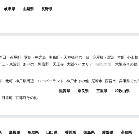
岐阜県
山梨県
長野県
芝田・茶屋町
堂島・中之島
南森町・天神橋筋六丁目
淀屋橋・北浜
本町
心斎橋
十三・東淀川
あべの・阿倍野・天王寺
大阪ベイエリア
福島(大阪)
大阪市その他
ド
元町
神戸駅周辺・ハーバーランド
神戸市その他
尼崎市
西宮市
兵庫県その
滋賀県
奈良県
三重県
和歌山県
河原町
京都府その他
県
島根県
鳥取県
山口県
香川県
徳島県
愛媛県
高知県