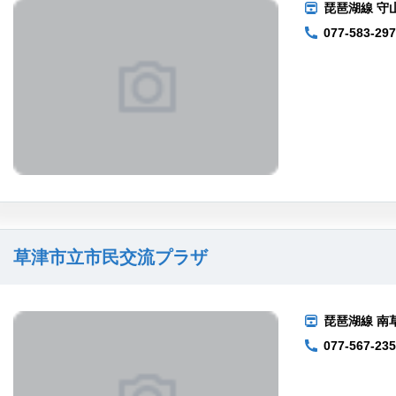
琵琶湖線 守山
077-583-29
草津市立市民交流プラザ
琵琶湖線 南
077-567-23