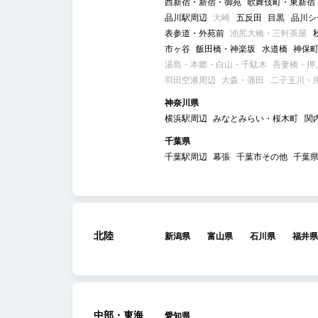
西新宿・新宿・御苑
歌舞伎町・東新宿
品川駅周辺
大崎
五反田
目黒
品川シ
表参道・外苑前
池尻大橋・三軒茶屋
市ヶ谷
飯田橋・神楽坂
水道橋
神保
湯島・本郷・白山・千駄木
吾妻橋・押
羽田空港周辺
大森・蒲田
二子玉川・
神奈川県
横浜駅周辺
みなとみらい・桜木町
関
千葉県
千葉駅周辺
幕張
千葉市その他
千葉
北陸
新潟県
富山県
石川県
福井県
中部・東海
愛知県