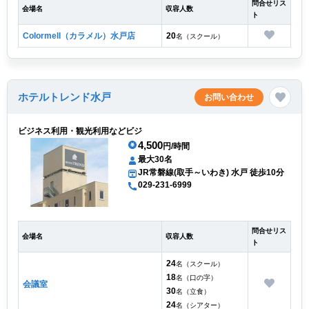
問合せリス
会場名
収容人数
ト
Colormell（カラメル）水戸店
20
名（スクール）
ホテルトレンド水戸
お問い合わせ
ビジネス利用・観光利用などビジ
4,500
円/時間
最大30名
JR常磐線(取手～いわき) 水戸 徒歩10分
029-231-6999
問合せリス
会場名
収容人数
ト
24
名（スクール）
18
名（口の字）
会議室
30
名（立食）
24
名（シアター）