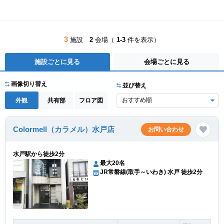
3
施設
2
会場（
1-3
件を表示）
施設ごとに見る
会場ごとに見る
画像切り替え
並び替え
外観
共有部
フロア図
Colormell（カラメル）水戸店
お問い合わせ
水戸駅から徒歩2分
最大20名
JR常磐線(取手～いわき) 水戸 徒歩2分