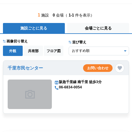
1
施設
0
会場（
1-1
件を表示）
施設ごとに見る
会場ごとに見る
画像切り替え
並び替え
外観
共有部
フロア図
千里市民センター
お問い合わせ
阪急千里線 南千里 徒歩3分
06-6834-0054