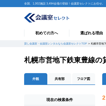
全国、1,002施設 3,494会場の登録！会議室セレクトにお任せ。
初めての方へ
選ばれる理由
貸し会議室・会議室レンタルなら会議室セレクトTOP
札幌市営地
札幌市営地下鉄東豊線の
外観
共有部
フロア図
2
現在の検索条件