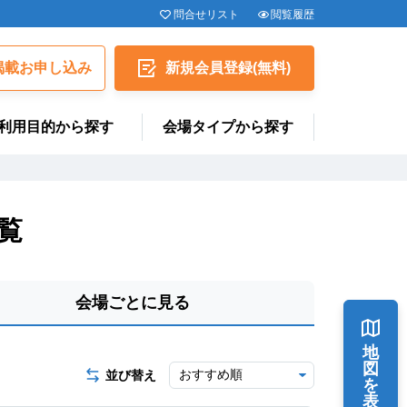
問合せリスト
閲覧履歴
揭載お申し込み
新規会員
登録
(無料)
利用目的から探す
会場タイプから探す
覧
会場ごとに見る
地
図
並び替え
を
表