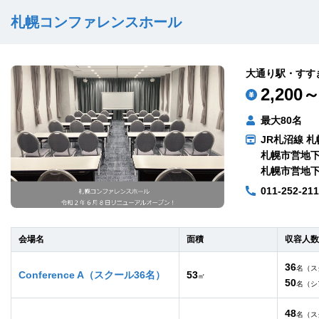
札幌コンファレンスホール
大通り駅・すす
2,200～
最大80名
JR札沼線 札
札幌市営地下
札幌市営地下
011-252-21
会場名
面積
収容人数
36
名（ス
Conference A（スクール36名）
53
㎡
50
名（シ
48
名（ス