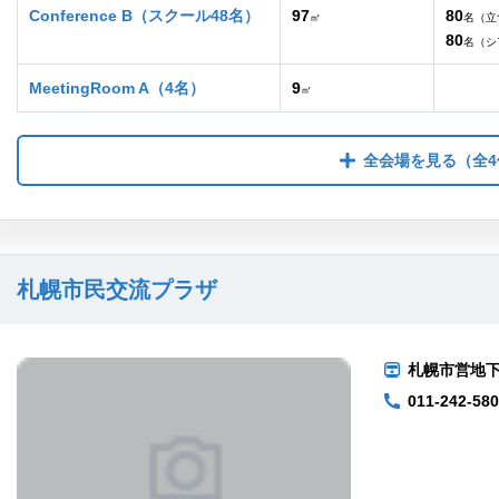
Conference B（スクール48名）
97
80
㎡
名（立
80
名（シ
MeetingRoom A（4名）
9
㎡
全会場を見る
（全4
札幌市民交流プラザ
札幌市営地下
011-242-58