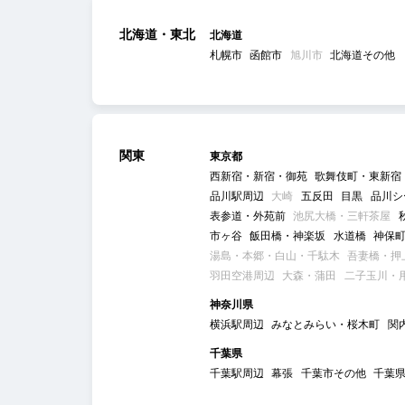
北海道・東北
北海道
札幌市
函館市
旭川市
北海道その他
関東
東京都
西新宿・新宿・御苑
歌舞伎町・東新宿
品川駅周辺
大崎
五反田
目黒
品川シ
表参道・外苑前
池尻大橋・三軒茶屋
市ヶ谷
飯田橋・神楽坂
水道橋
神保
湯島・本郷・白山・千駄木
吾妻橋・押
羽田空港周辺
大森・蒲田
二子玉川・
神奈川県
横浜駅周辺
みなとみらい・桜木町
関
千葉県
千葉駅周辺
幕張
千葉市その他
千葉