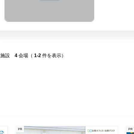
施設
4
会場（
1-2
件を表示）
PR
PR