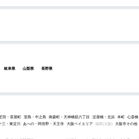
岐阜県
山梨県
長野県
芝田・茶屋町
堂島・中之島
南森町・天神橋筋六丁目
淀屋橋・北浜
本町
心斎橋
十三・東淀川
あべの・阿倍野・天王寺
大阪ベイエリア
福島(大阪)
大阪市その他