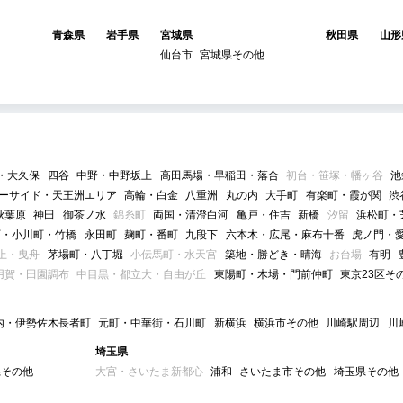
青森県
岩手県
宮城県
秋田県
山形
仙台市
宮城県その他
・大久保
四谷
中野・中野坂上
高田馬場・早稲田・落合
初台・笹塚・幡ヶ谷
池
ーサイド・天王洲エリア
高輪・白金
八重洲
丸の内
大手町
有楽町・霞が関
渋
秋葉原
神田
御茶ノ水
錦糸町
両国・清澄白河
亀戸・住吉
新橋
汐留
浜松町・
町・小川町・竹橋
永田町
麹町・番町
九段下
六本木・広尾・麻布十番
虎ノ門・
上・曳舟
茅場町・八丁堀
小伝馬町・水天宮
築地・勝どき・晴海
お台場
有明
用賀・田園調布
中目黒・都立大・自由が丘
東陽町・木場・門前仲町
東京23区そ
内・伊勢佐木長者町
元町・中華街・石川町
新横浜
横浜市その他
川崎駅周辺
川
埼玉県
県その他
大宮・さいたま新都心
浦和
さいたま市その他
埼玉県その他