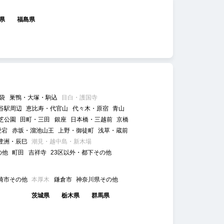
県
福島県
袋
巣鴨・大塚・駒込
目白・護国寺
谷駅周辺
恵比寿・代官山
代々木・原宿
青山
芝公園
田町・三田
銀座
日本橋・三越前
京橋
愛宕
赤坂・溜池山王
上野・御徒町
浅草・蔵前
豊洲・辰巳
潮見・越中島・新木場
の他
町田
吉祥寺
23区以外・都下その他
崎市その他
本厚木
鎌倉市
神奈川県その他
茨城県
栃木県
群馬県