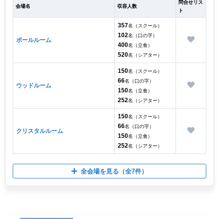
問合せリス
会場名
収容人数
ト
357
名（スクール）
102
名（口の字）
ボールルーム
400
名（立食）
520
名（シアター）
150
名（スクール）
66
名（口の字）
ウッドルーム
150
名（立食）
252
名（シアター）
150
名（スクール）
66
名（口の字）
クリスタルルーム
150
名（立食）
252
名（シアター）
全会場を見る
（全7件）