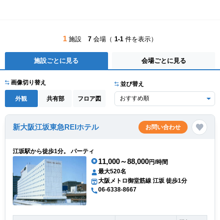
1
施設
7
会場（
1-1
件を表示）
施設ごとに見る
会場ごとに見る
画像切り替え
並び替え
外観
共有部
フロア図
新大阪江坂東急REIホテル
お問い合わせ
江坂駅から徒歩1分。 パーティ
11,000～88,000
円/時間
最大520名
大阪メトロ御堂筋線 江坂 徒歩1分
06-6338-8667