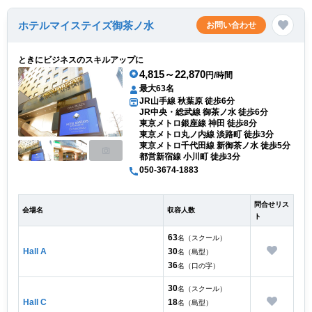
ホテルマイステイズ御茶ノ水
お問い合わせ
ときにビジネスのスキルアップに
4,815～22,870
円/時間
最大63名
JR山手線 秋葉原 徒歩6分
JR中央・総武線 御茶ノ水 徒歩6分
東京メトロ銀座線 神田 徒歩8分
東京メトロ丸ノ内線 淡路町 徒歩3分
東京メトロ千代田線 新御茶ノ水 徒歩5分
都営新宿線 小川町 徒歩3分
050-3674-1883
問合せリス
会場名
収容人数
ト
63
名（スクール）
Hall A
30
名（島型）
36
名（口の字）
30
名（スクール）
Hall C
18
名（島型）