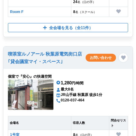
24
名（口の字）
Room F
8
名（スクール）
全会場を見る
（全11件）
喫茶室ルノアール 秋葉原電気街口店
お問い合わせ
｢貸会議室マイ・スペース｣
個室で『安心』の快適空間
1,280
円/時間
最大8名
JR山手線 秋葉原 徒歩1分
0120-037-464
問合せリス
会場名
収容人数
ト
1号室
8
名（口の字）