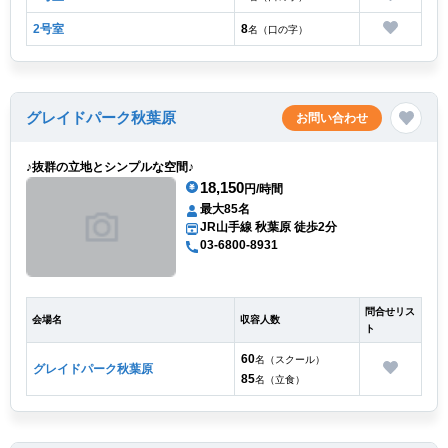
2号室
8
名（口の字）
グレイドパーク秋葉原
お問い合わせ
♪抜群の立地とシンプルな空間♪
18,150
円/時間
最大85名
JR山手線 秋葉原 徒歩2分
03-6800-8931
問合せリス
会場名
収容人数
ト
60
名（スクール）
グレイドパーク秋葉原
85
名（立食）