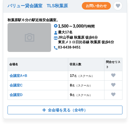
バリュー貸会議室 TLS秋葉原
お問い合わせ
秋葉原駅６分の駅近格安会議室。
1,500～3,000
円/時間
最大17名
JR山手線 秋葉原 徒歩6分
東京メトロ日比谷線 秋葉原 徒歩6分
03-6438-9451
問合せリス
会場名
収容人数
ト
会議室A+B
17
名（スクール）
会議室C
8
名（スクール）
会議室D
9
名（スクール）
全会場を見る
（全4件）