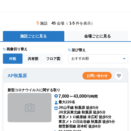
5
施設
45
会場（
1-5
件を表示）
施設ごとに見る
会場ごとに見る
画像切り替え
並び替え
外観
共有部
フロア図
AP秋葉原
お問い合わせ
新型コロナウイルスに関する取り
7,000～43,000
円/時間
最大220名
JR山手線 秋葉原 徒歩5分
JR京浜東北線 秋葉原 徒歩5分
東京メトロ銀座線 末広町 徒歩5分
東京メトロ日比谷線 秋葉原 徒歩5分
都営新宿線 岩本町 徒歩8分