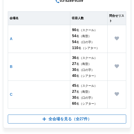
03-5289-9109
問合せリス
会場名
収容人数
ト
90
名（スクール）
54
名（島型）
A
54
名（口の字）
110
名（シアター）
36
名（スクール）
27
名（島型）
B
30
名（口の字）
40
名（シアター）
45
名（スクール）
27
名（島型）
C
30
名（口の字）
60
名（シアター）
全会場を見る
（全27件）