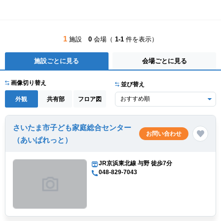
1
施設
0
会場（
1-1
件を表示）
施設ごとに見る
会場ごとに見る
画像切り替え
並び替え
外観
共有部
フロア図
さいたま市子ども家庭総合センター
お問い合わせ
（あいぱれっと）
JR京浜東北線 与野 徒歩7分
048-829-7043