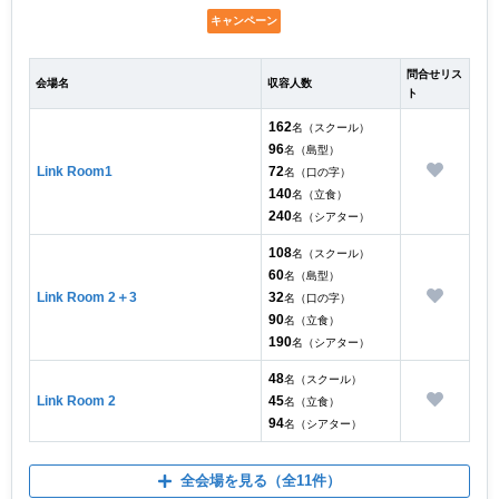
キャンペーン
問合せリス
会場名
収容人数
ト
162
名（スクール）
96
名（島型）
Link Room1
72
名（口の字）
140
名（立食）
240
名（シアター）
108
名（スクール）
60
名（島型）
Link Room 2＋3
32
名（口の字）
90
名（立食）
190
名（シアター）
48
名（スクール）
Link Room 2
45
名（立食）
94
名（シアター）
全会場を見る
（全11件）