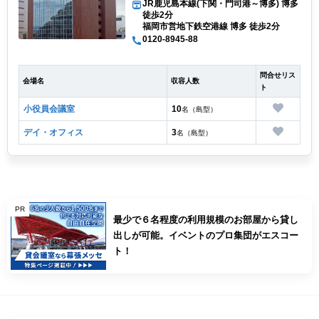
JR鹿児島本線(下関・門司港～博多) 博多
徒歩2分
福岡市営地下鉄空港線 博多 徒歩2分
0120-8945-88
問合せリス
会場名
収容人数
ト
小役員会議室
10
名（島型）
デイ・オフィス
3
名（島型）
PR
最少で６名程度の利用規模のお部屋から貸し
出しが可能。イベントのプロ集団がエスコー
ト！