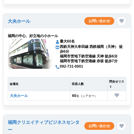
大央ホール
お問い合わせ
福岡の中心、好立地の小ホール
最大60名
西鉄天神大牟田線 西鉄福岡（天神） 徒
歩6分
福岡市営地下鉄空港線 天神 徒歩6分
福岡市営地下鉄空港線 赤坂 徒歩7分
092-731-0001
問合せリス
会場名
収容人数
ト
大央ホール
60
名（シアター）
福岡クリエイティブビジネスセンタ
お問い合わせ
ー