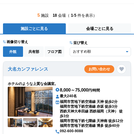
5
施設
18
会場（
1-5
件を表示）
施設ごとに見る
会場ごとに見る
画像切り替え
並び替え
外観
共有部
フロア図
大名カンファレンス
お問い合わせ
ホテルのような上質な会議室。
8,000～75,000
円/時間
最大240名
福岡市営地下鉄空港線 天神 徒歩2分
福岡市営地下鉄空港線 赤坂 徒歩3分
西鉄天神大牟田線 西鉄福岡（天神） 徒
歩3分
福岡市営地下鉄七隈線 天神南 徒歩12分
福岡市営地下鉄空港線 博多 徒歩40分
092-600-9088