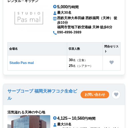
レンタル・キッチン
5,000
円/時間
最大30名
西鉄天神大牟田線 西鉄福岡（天神） 徒
歩10分
福岡市営地下鉄空港線 天神 徒歩8分
090-4996-3989
問合せリス
会場名
収容人数
ト
30
名（立食）
Studio Pas mal
25
名（シアター）
サーブコープ 福岡天神フコク生命ビ
お問い合わせ
ル
活気溢れる天神の中心地
4,125～10,560
円/時間
最大10名