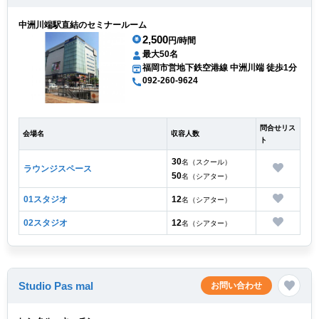
中洲川端駅直結のセミナールーム
2,500
円/時間
最大50名
福岡市営地下鉄空港線 中洲川端 徒歩1分
092-260-9624
問合せリス
会場名
収容人数
ト
30
名（スクール）
ラウンジスペース
50
名（シアター）
01スタジオ
12
名（シアター）
02スタジオ
12
名（シアター）
Studio Pas mal
お問い合わせ