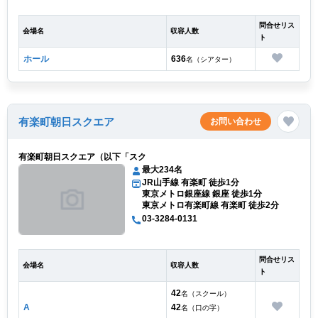
問合せリス
会場名
収容人数
ト
ホール
636
名（シアター）
有楽町朝日スクエア
お問い合わせ
有楽町朝日スクエア（以下「スク
最大234名
JR山手線 有楽町 徒歩1分
東京メトロ銀座線 銀座 徒歩1分
東京メトロ有楽町線 有楽町 徒歩2分
03-3284-0131
問合せリス
会場名
収容人数
ト
42
名（スクール）
A
42
名（口の字）