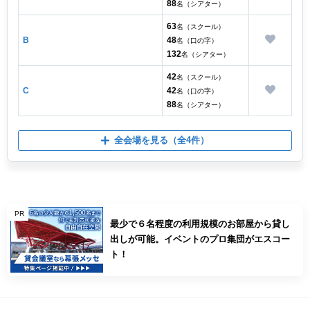
88
名（シアター）
63
名（スクール）
B
48
名（口の字）
132
名（シアター）
42
名（スクール）
C
42
名（口の字）
88
名（シアター）
全会場を見る
（全4件）
PR
最少で６名程度の利用規模のお部屋から貸し
出しが可能。イベントのプロ集団がエスコー
ト！