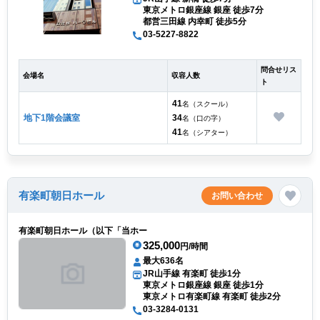
東京メトロ銀座線 銀座 徒歩7分
都営三田線 内幸町 徒歩5分
03-5227-8822
問合せリス
会場名
収容人数
ト
41
名（スクール）
地下1階会議室
34
名（口の字）
41
名（シアター）
有楽町朝日ホール
お問い合わせ
有楽町朝日ホール（以下「当ホー
325,000
円/時間
最大636名
JR山手線 有楽町 徒歩1分
東京メトロ銀座線 銀座 徒歩1分
東京メトロ有楽町線 有楽町 徒歩2分
03-3284-0131