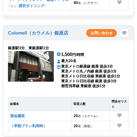
80
名（シアター）
ン」-貸切ダイニング-
Colomell（カラメル）銀座店
お問い合わせ
銀座駅3分、東銀座駅1分
1,500
円/時間
最大20名
東京メトロ銀座線 銀座 徒歩3分
東京メトロ丸ノ内線 銀座 徒歩3分
東京メトロ日比谷線 東銀座 徒歩1分
東京メトロ日比谷線 銀座 徒歩3分
都営浅草線 東銀座 徒歩1分
問合せリス
会場名
収容人数
ト
貸会議室
20
名（スクール）
（早朝プラン利用時）
20
名（島型）