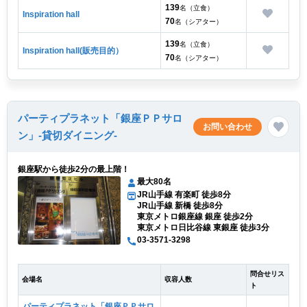
139
名（立食）
Inspiration hall
70
名（シアター）
139
名（立食）
Inspiration hall(販売目的）
70
名（シアター）
パーティプラネット「銀座ＰＰサロ
お問い合わせ
ン」-貸切ダイニング-
銀座駅から徒歩2分の最上階！
最大80名
JR山手線 有楽町 徒歩8分
JR山手線 新橋 徒歩8分
東京メトロ銀座線 銀座 徒歩2分
東京メトロ日比谷線 東銀座 徒歩3分
03-3571-3298
問合せリス
会場名
収容人数
ト
パーティプラネット「銀座ＰＰサロ