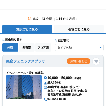
14
施設
43
会場（
1-14
件を表示）
施設ごとに見る
会場ごとに見る
画像切り替え
並び替え
外観
共有部
フロア図
銀座フェニックスプラザ
お問い合わせ
イベントホール・貸し会議室。
10,000～50,000
円/時間
最大350名
JR山手線 有楽町 徒歩7分
東京メトロ銀座線 銀座 徒歩2分
都営浅草線 東銀座 徒歩1分
03-3543-8118