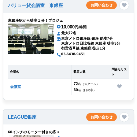
バリュー貸会議室 東銀座
お問い合わせ
東銀座駅から徒歩１分！プロジェ
10,000
円/時間
最大72名
東京メトロ銀座線 銀座 徒歩7分
東京メトロ日比谷線 東銀座 徒歩3分
都営浅草線 東銀座 徒歩1分
03-6438-9451
問合せリス
会場名
収容人数
ト
72
名（スクール）
会議室
60
名（口の字）
LEAGUE銀座
お問い合わせ
60インチのモニター付きの広々