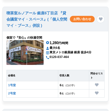
喫茶室ルノアール 銀座6丁目店 『貸
会議室マイ・スペース』(「個人空間
お問い合わせ
マイ・ブース」併設 )
個室で『安心』の快適空間
1,280
円/時間
最大6名
東京メトロ銀座線 銀座 徒歩4分
0120-037-464
問合せリス
会場名
収容人数
ト
1号室
6
名（口の字）
2号室
6
名（口の字）