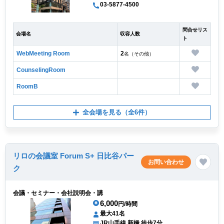
03-5877-4500
問合せリス
会場名
収容人数
ト
WebMeeting Room
2
名（その他）
CounselingRoom
RoomB
全会場を見る
（全6件）
リロの会議室 Forum S+ 日比谷パー
お問い合わせ
ク
会議・セミナー・会社説明会・講
6,000
円/時間
最大41名
JR山手線 新橋 徒歩7分