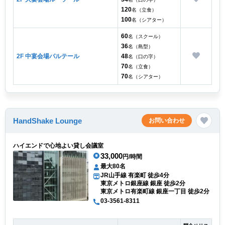
120
名（立食）
100
名（シアター）
60
名（スクール）
36
名（島型）
2F 中宴会場パルテール
48
名（口の字）
70
名（立食）
70
名（シアター）
HandShake Lounge
お問い合わせ
ハイエンドで心地よい貸し会議室
33,000
円/時間
最大80名
JR山手線 有楽町 徒歩4分
東京メトロ銀座線 銀座 徒歩2分
東京メトロ有楽町線 銀座一丁目 徒歩2分
03-3561-8311