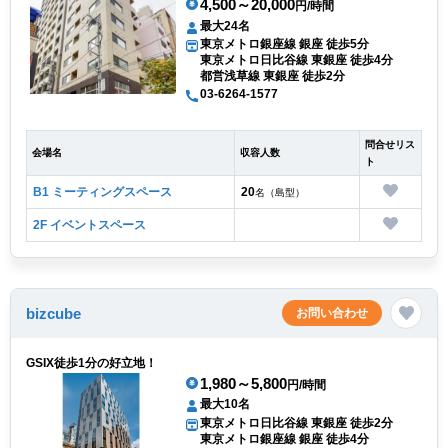
4,500～20,000
円/時間
最大24名
東京メトロ銀座線 銀座 徒歩5分
東京メトロ日比谷線 東銀座 徒歩4分
都営浅草線 東銀座 徒歩2分
03-6264-1577
問合せリス
会場名
収容人数
ト
B1 ミーティングスペース
20
名（島型）
2F イベントスペース
bizcube
お問い合わせ
GSIX徒歩1分の好立地！
1,980～5,800
円/時間
最大10名
東京メトロ日比谷線 東銀座 徒歩2分
東京メトロ銀座線 銀座 徒歩4分