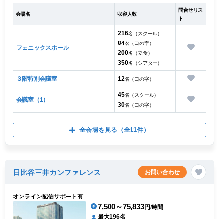
問合せリス
会場名
収容人数
ト
216
名（スクール）
84
名（口の字）
フェニックスホール
200
名（立食）
350
名（シアター）
３階特別会議室
12
名（口の字）
45
名（スクール）
会議室（1）
30
名（口の字）
全会場を見る
（全11件）
日比谷三井カンファレンス
お問い合わせ
オンライン配信サポート有
7,500～75,833
円/時間
最大196名