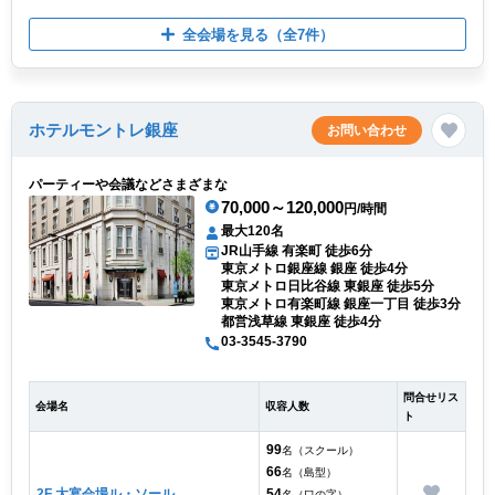
全会場を見る
（全7件）
ホテルモントレ銀座
お問い合わせ
パーティーや会議などさまざまな
70,000～120,000
円/時間
最大120名
JR山手線 有楽町 徒歩6分
東京メトロ銀座線 銀座 徒歩4分
東京メトロ日比谷線 東銀座 徒歩5分
東京メトロ有楽町線 銀座一丁目 徒歩3分
都営浅草線 東銀座 徒歩4分
03-3545-3790
問合せリス
会場名
収容人数
ト
99
名（スクール）
66
名（島型）
2F 大宴会場ル・ソール
54
名（口の字）