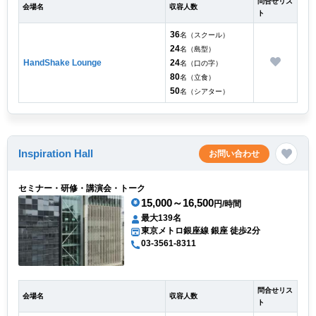
問合せリス
会場名
収容人数
ト
36
名（スクール）
24
名（島型）
HandShake Lounge
24
名（口の字）
80
名（立食）
50
名（シアター）
Inspiration Hall
お問い合わせ
セミナー・研修・講演会・トーク
15,000～16,500
円/時間
最大139名
東京メトロ銀座線 銀座 徒歩2分
03-3561-8311
問合せリス
会場名
収容人数
ト