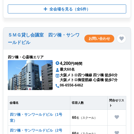
全会場を見る
（全6件）
ＳＭＧ貸し会議室 四ツ橋・サンワ
お問い合わせ
ールドビル
四ツ橋・心斎橋エリア
4,200
円/時間
最大60名
大阪メトロ四つ橋線 四ツ橋 徒歩0分
大阪メトロ御堂筋線 心斎橋 徒歩7分
06-6556-6462
問合せリス
会場名
収容人数
ト
四ツ橋・サンワールドビル（1号
60
名（スクール）
室）
四ツ橋・サンワールドビル（2号
60
名（スクール）