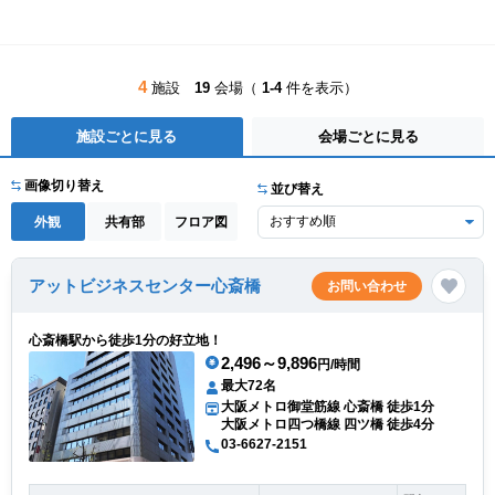
4
施設
19
会場（
1-4
件を表示）
施設ごとに見る
会場ごとに見る
画像切り替え
並び替え
外観
共有部
フロア図
アットビジネスセンター心斎橋
お問い合わせ
心斎橋駅から徒歩1分の好立地！
2,496～9,896
円/時間
最大72名
大阪メトロ御堂筋線 心斎橋 徒歩1分
大阪メトロ四つ橋線 四ツ橋 徒歩4分
03-6627-2151