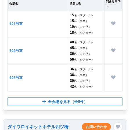
問合せリス
会場名
収容人数
ト
15
名（スクール）
15
名（島型）
601号室
10
名（口の字）
18
名（シアター）
48
名（スクール）
45
名（島型）
602号室
36
名（口の字）
56
名（シアター）
36
名（スクール）
36
名（島型）
603号室
30
名（口の字）
42
名（シアター）
全会場を見る
（全9件）
ダイワロイネットホテル四ツ橋
お問い合わせ