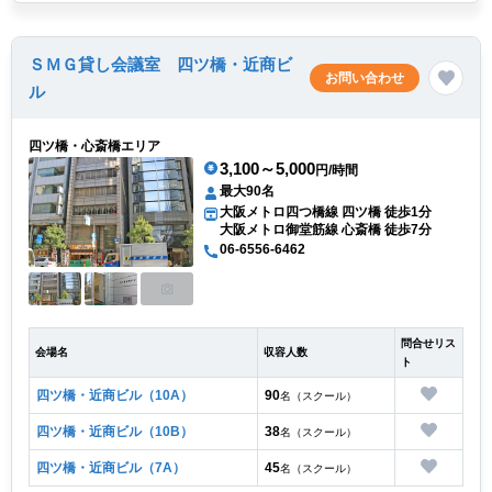
ＳＭＧ貸し会議室 四ツ橋・近商ビ
お問い合わせ
ル
四ツ橋・心斎橋エリア
3,100～5,000
円/時間
最大90名
大阪メトロ四つ橋線 四ツ橋 徒歩1分
大阪メトロ御堂筋線 心斎橋 徒歩7分
06-6556-6462
問合せリス
会場名
収容人数
ト
四ツ橋・近商ビル（10A）
90
名（スクール）
四ツ橋・近商ビル（10B）
38
名（スクール）
四ツ橋・近商ビル（7A）
45
名（スクール）