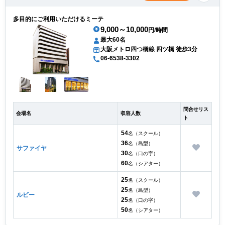
多目的にご利用いただけるミーテ
9,000～10,000
円/時間
最大60名
大阪メトロ四つ橋線 四ツ橋 徒歩3分
06-6538-3302
問合せリス
会場名
収容人数
ト
54
名（スクール）
36
名（島型）
サファイヤ
30
名（口の字）
60
名（シアター）
25
名（スクール）
25
名（島型）
ルビー
25
名（口の字）
50
名（シアター）