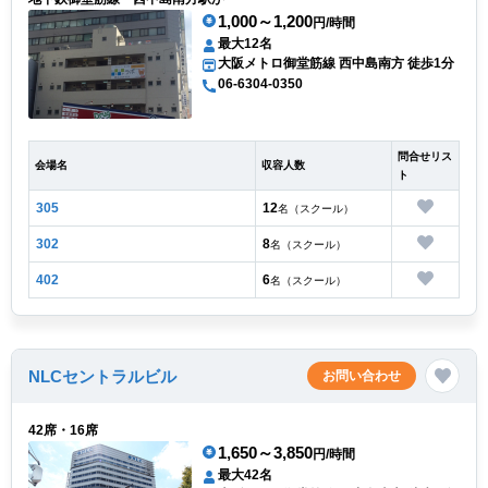
1,000～1,200
円/時間
最大12名
大阪メトロ御堂筋線 西中島南方 徒歩1分
06-6304-0350
問合せリス
会場名
収容人数
ト
305
12
名（スクール）
302
8
名（スクール）
402
6
名（スクール）
NLCセントラルビル
お問い合わせ
42席・16席
1,650～3,850
円/時間
最大42名