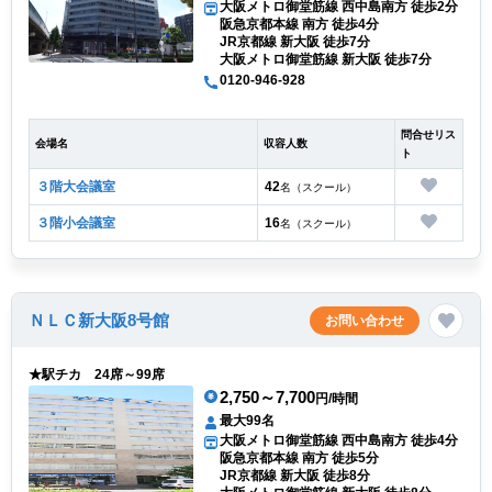
大阪メトロ御堂筋線 西中島南方 徒歩2分
阪急京都本線 南方 徒歩4分
JR京都線 新大阪 徒歩7分
大阪メトロ御堂筋線 新大阪 徒歩7分
0120-946-928
問合せリス
会場名
収容人数
ト
３階大会議室
42
名（スクール）
３階小会議室
16
名（スクール）
ＮＬＣ新大阪8号館
お問い合わせ
★駅チカ 24席～99席
2,750～7,700
円/時間
最大99名
大阪メトロ御堂筋線 西中島南方 徒歩4分
阪急京都本線 南方 徒歩5分
JR京都線 新大阪 徒歩8分