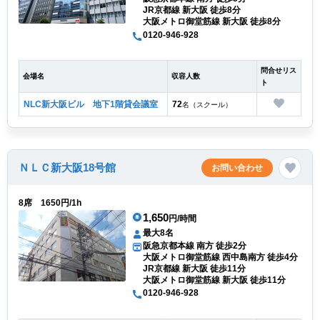
JR京都線 新大阪 徒歩8分
大阪メトロ御堂筋線 新大阪 徒歩8分
0120-946-928
問合せリス
会場名
収容人数
ト
NLC新大阪ビル 地下1階貸会議室
72
名（スクール）
ＮＬＣ新大阪18号館
お問い合わせ
8席 1650円/1h
1,650
円/時間
最大8名
阪急京都本線 南方 徒歩2分
大阪メトロ御堂筋線 西中島南方 徒歩4分
JR京都線 新大阪 徒歩11分
大阪メトロ御堂筋線 新大阪 徒歩11分
0120-946-928