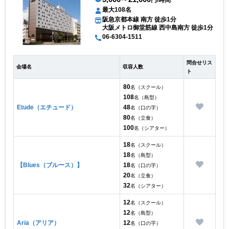
円/時間
最大108名
阪急京都本線 南方 徒歩1分
大阪メトロ御堂筋線 西中島南方 徒歩1分
06-6304-1511
問合せリス
会場名
収容人数
ト
80
名（スクール）
108
名（島型）
Etude（エチュード）
48
名（口の字）
80
名（立食）
100
名（シアター）
18
名（スクール）
18
名（島型）
【Blues（ブルース）】
18
名（口の字）
20
名（立食）
32
名（シアター）
12
名（スクール）
12
名（島型）
Aria（アリア）
12
名（口の字）