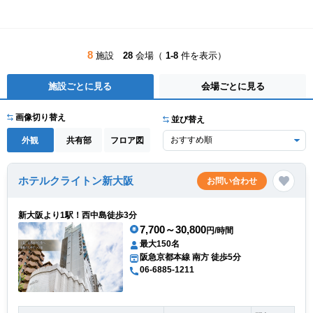
8
施設
28
会場（
1-8
件を表示）
施設ごとに見る
会場ごとに見る
画像切り替え
並び替え
外観
共有部
フロア図
ホテルクライトン新大阪
お問い合わせ
新大阪より1駅！西中島徒歩3分
7,700～30,800
円/時間
最大150名
阪急京都本線 南方 徒歩5分
06-6885-1211