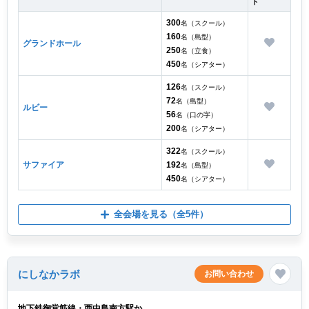
ト
300
名（スクール）
160
名（島型）
グランドホール
250
名（立食）
450
名（シアター）
126
名（スクール）
72
名（島型）
ルビー
56
名（口の字）
200
名（シアター）
322
名（スクール）
サファイア
192
名（島型）
450
名（シアター）
全会場を見る
（全5件）
にしなかラボ
お問い合わせ
地下鉄御堂筋線・西中島南方駅か