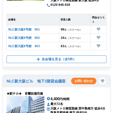
大阪メトロ御堂筋線 新大阪 徒歩8分
0120-946-928
問合せリス
会場名
収容人数
ト
NLC新大阪8号館 901
99
名（スクール）
NLC新大阪8号館 902
24
名（スクール）
NLC新大阪8号館 903
63
名（スクール）
全会場を見る
（全5件）
NLC新大阪ビル 地下1階貸会議室
お問い合わせ
★駅チカ★ 音響設備完備
4,400
円/時間
最大72名
大阪メトロ御堂筋線 西中島南方 徒歩4分
阪急京都本線 南方 徒歩5分