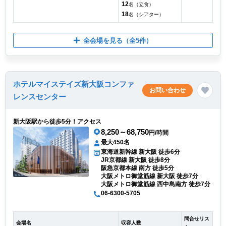
12
名（立食）
18
名（シアター）
全会場を見る
（全5件）
ホテルマイステイズ新大阪コンファ
お問い合わせ
レンスセンター
新大阪駅から徒歩5分！アクセス
8,250～68,750
円/時間
最大450名
東海道新幹線 新大阪 徒歩6分
JR京都線 新大阪 徒歩8分
阪急京都本線 南方 徒歩5分
大阪メトロ御堂筋線 新大阪 徒歩7分
大阪メトロ御堂筋線 西中島南方 徒歩7分
06-6300-5705
問合せリス
会場名
収容人数