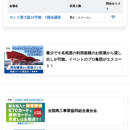
問合せリス
会場名
収容人数
ト
ＮＬＣ新大阪18号館 5階会議室
8
名（スクール）
PR
最少で６名程度の利用規模のお部屋から貸し
出しが可能。イベントのプロ集団がエスコー
ト！
PR
全国商工事業協同組合連合会