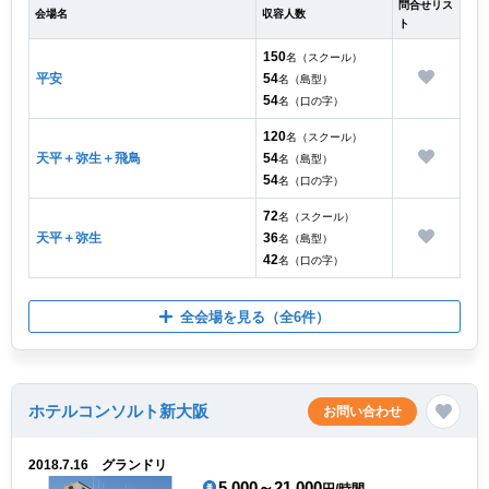
問合せリス
会場名
収容人数
ト
150
名（スクール）
平安
54
名（島型）
54
名（口の字）
120
名（スクール）
天平＋弥生＋飛鳥
54
名（島型）
54
名（口の字）
72
名（スクール）
天平＋弥生
36
名（島型）
42
名（口の字）
全会場を見る
（全6件）
ホテルコンソルト新大阪
お問い合わせ
2018.7.16 グランドリ
5,000～21,000