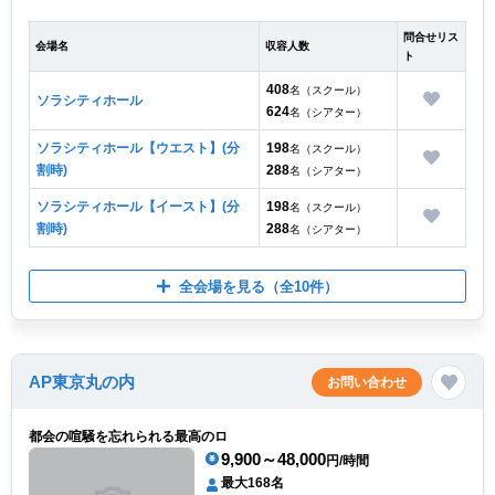
問合せリス
会場名
収容人数
ト
408
名（スクール）
ソラシティホール
624
名（シアター）
ソラシティホール【ウエスト】(分
198
名（スクール）
割時)
288
名（シアター）
ソラシティホール【イースト】(分
198
名（スクール）
割時)
288
名（シアター）
全会場を見る
（全10件）
AP東京丸の内
お問い合わせ
都会の喧騒を忘れられる最高のロ
9,900～48,000
円/時間
最大168名