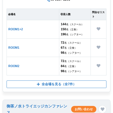
問合せリス
会場名
収容人数
ト
144
名（スクール）
ROOM1+2
150
名（立食）
196
名（シアター）
72
名（スクール）
ROOM1
67
名（立食）
98
名（シアター）
72
名（スクール）
ROOM2
84
名（立食）
98
名（シアター）
全会場を見る
（全7件）
御茶ノ水トライエッジカンファレン
お問い合わせ
ス