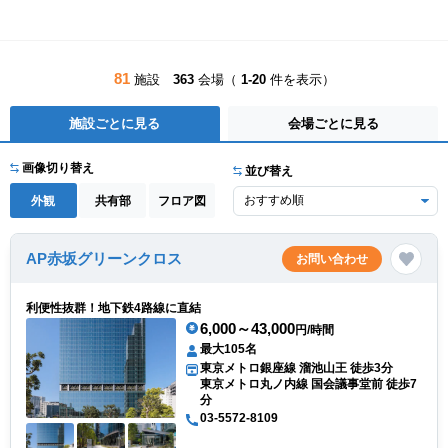
81
施設
363
会場（
1-20
件を表示）
施設ごとに見る
会場ごとに見る
画像切り替え
並び替え
外観
共有部
フロア図
AP赤坂グリーンクロス
お問い合わせ
利便性抜群！地下鉄4路線に直結
6,000～43,000
円/時間
最大105名
東京メトロ銀座線 溜池山王 徒歩3分
東京メトロ丸ノ内線 国会議事堂前 徒歩7
分
03-5572-8109