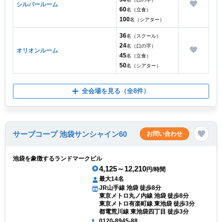
シルバールーム
60
名（立食）
100
名（シアター）
36
名（スクール）
24
名（口の字）
オリオンルーム
45
名（立食）
50
名（シアター）
全会場を見る
（全8件）
サーブコープ 池袋サンシャイン60
お問い合わせ
池袋を象徴するランドマークビル
4,125～12,210
円/時間
最大14名
JR山手線 池袋 徒歩8分
東京メトロ丸ノ内線 池袋 徒歩8分
東京メトロ有楽町線 東池袋 徒歩3分
都電荒川線 東池袋四丁目 徒歩3分
0120-8945-88