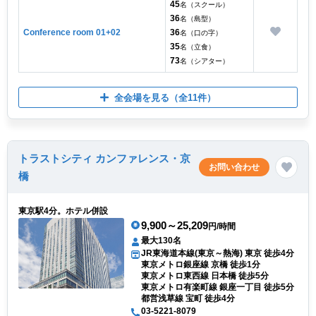
45
名（スクール）
36
名（島型）
Conference room 01+02
36
名（口の字）
35
名（立食）
73
名（シアター）
全会場を見る
（全11件）
トラストシティ カンファレンス・京
お問い合わせ
橋
東京駅4分。ホテル併設
9,900～25,209
円/時間
最大130名
JR東海道本線(東京～熱海) 東京 徒歩4分
東京メトロ銀座線 京橋 徒歩1分
東京メトロ東西線 日本橋 徒歩5分
東京メトロ有楽町線 銀座一丁目 徒歩5分
都営浅草線 宝町 徒歩4分
03-5221-8079