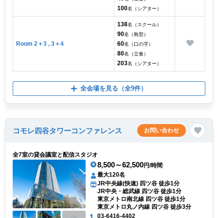
100
名（シアター）
138
名（スクール）
90
名（島型）
Room 2＋3 , 3＋4
60
名（口の字）
80
名（立食）
203
名（シアター）
全会場を見る
（全9件）
コモレ四谷タワーコンファレンス
お問い合わせ
全7室の貸会議室と配信スタジオ
8,500～62,500
円/時間
最大120名
JR中央線(快速) 四ツ谷 徒歩1分
JR中央・総武線 四ツ谷 徒歩1分
東京メトロ南北線 四ツ谷 徒歩1分
東京メトロ丸ノ内線 四ツ谷 徒歩3分
03-6416-4402