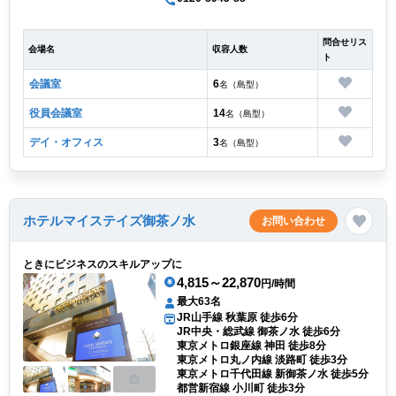
問合せリス
会場名
収容人数
ト
会議室
6
名（島型）
役員会議室
14
名（島型）
デイ・オフィス
3
名（島型）
ホテルマイステイズ御茶ノ水
お問い合わせ
ときにビジネスのスキルアップに
4,815～22,870
円/時間
最大63名
JR山手線 秋葉原 徒歩6分
JR中央・総武線 御茶ノ水 徒歩6分
東京メトロ銀座線 神田 徒歩8分
東京メトロ丸ノ内線 淡路町 徒歩3分
東京メトロ千代田線 新御茶ノ水 徒歩5分
都営新宿線 小川町 徒歩3分