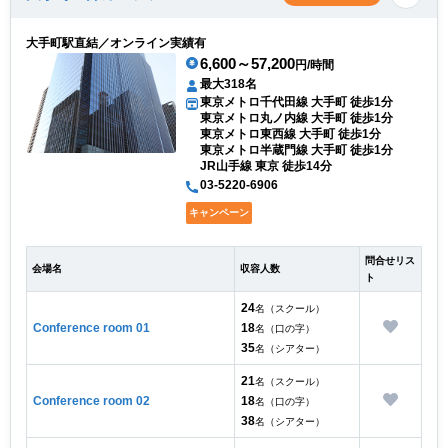
大手町駅直結／オンライン実績有
6,600～57,200
円/時間
最大318名
東京メトロ千代田線 大手町 徒歩1分
東京メトロ丸ノ内線 大手町 徒歩1分
東京メトロ東西線 大手町 徒歩1分
東京メトロ半蔵門線 大手町 徒歩1分
JR山手線 東京 徒歩14分
03-5220-6906
キャンペーン
問合せリス
会場名
収容人数
ト
24
名（スクール）
Conference room 01
18
名（口の字）
35
名（シアター）
21
名（スクール）
Conference room 02
18
名（口の字）
38
名（シアター）