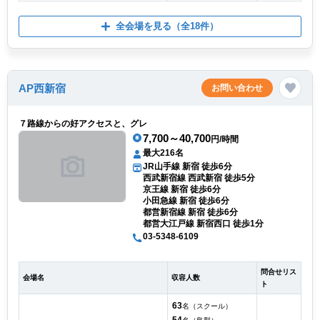
全会場を見る
（全18件）
AP西新宿
お問い合わせ
７路線からの好アクセスと、グレ
7,700～40,700
円/時間
最大216名
JR山手線 新宿 徒歩6分
西武新宿線 西武新宿 徒歩5分
京王線 新宿 徒歩6分
小田急線 新宿 徒歩6分
都営新宿線 新宿 徒歩6分
都営大江戸線 新宿西口 徒歩1分
03-5348-6109
問合せリス
会場名
収容人数
ト
63
名（スクール）