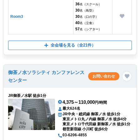
36
名（スクール）
30
名（島型）
Room3
30
名（口の字）
40
名（立食）
57
名（シアター）
全会場を見る
（全21件）
御茶ノ水ソラシティ カンファレンス
お問い合わせ
センター
JR御茶ノ水駅 徒歩1分
4,375～110,000
円/時間
最大624名
JR中央・総武線 御茶ノ水 徒歩1分
東京メトロ丸ノ内線 御茶ノ水 徒歩4分
東京メトロ千代田線 新御茶ノ水 徒歩1分
都営新宿線 小川町 徒歩6分
03-6206-4855