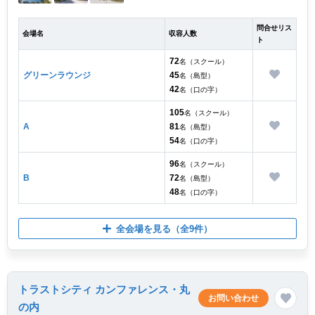
問合せリス
会場名
収容人数
ト
72
名（スクール）
グリーンラウンジ
45
名（島型）
42
名（口の字）
105
名（スクール）
A
81
名（島型）
54
名（口の字）
96
名（スクール）
B
72
名（島型）
48
名（口の字）
全会場を見る
（全9件）
トラストシティ カンファレンス・丸
お問い合わせ
の内