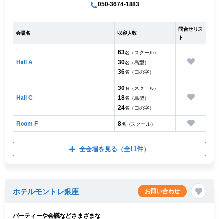
050-3674-1883
問合せリス
会場名
収容人数
ト
63
名（スクール）
Hall A
30
名（島型）
36
名（口の字）
30
名（スクール）
Hall C
18
名（島型）
24
名（口の字）
Room F
8
名（スクール）
全会場を見る
（全11件）
ホテルモントレ銀座
お問い合わせ
パーティーや会議などさまざまな