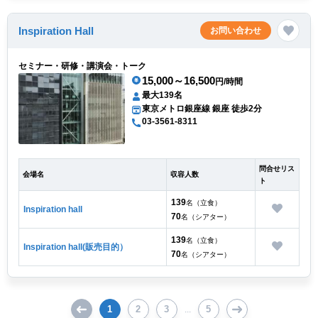
Inspiration Hall
お問い合わせ
セミナー・研修・講演会・トーク
15,000～16,500
円/時間
最大139名
東京メトロ銀座線 銀座 徒歩2分
03-3561-8311
問合せリス
会場名
収容人数
ト
139
名（立食）
Inspiration hall
70
名（シアター）
139
名（立食）
Inspiration hall(販売目的）
70
名（シアター）
1
2
3
5
...