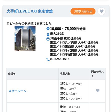
大手町LEVEL XXI 東京會舘
お問い合わせ
ロビーからの吹き抜けを横にした
10,000～75,000
円/時間
最大250名
JR山手線 東京 徒歩5分
東京メトロ丸ノ内線 大手町 徒歩5分
東京メトロ東西線 大手町 徒歩5分
東京メトロ千代田線 大手町 徒歩5分
東京メトロ半蔵門線 大手町 徒歩5分
03-5255-1515
問合せリス
会場名
収容人数
ト
180
名（スクール）
80
名（口の字）
スタールーム
250
名（立食）
250
名（シアター）
54
名（スクール）
36
名（口の字）