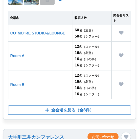
問合せリス
会場名
収容人数
ト
60
名（立食）
CO･MO･RE STUDIO＆LOUNGE
50
名（シアター）
12
名（スクール）
16
名（島型）
Room A
16
名（口の字）
16
名（シアター）
12
名（スクール）
16
名（島型）
Room B
16
名（口の字）
16
名（シアター）
全会場を見る
（全8件）
大手町三井カンファレンス
お問い合わせ