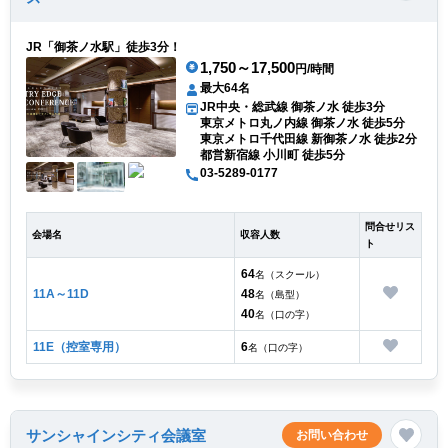
JR「御茶ノ水駅」徒歩3分！
1,750～17,500
円/時間
最大64名
JR中央・総武線 御茶ノ水 徒歩3分
東京メトロ丸ノ内線 御茶ノ水 徒歩5分
東京メトロ千代田線 新御茶ノ水 徒歩2分
都営新宿線 小川町 徒歩5分
03-5289-0177
問合せリス
会場名
収容人数
ト
64
名（スクール）
11A～11D
48
名（島型）
40
名（口の字）
11E（控室専用）
6
名（口の字）
サンシャインシティ会議室
お問い合わせ