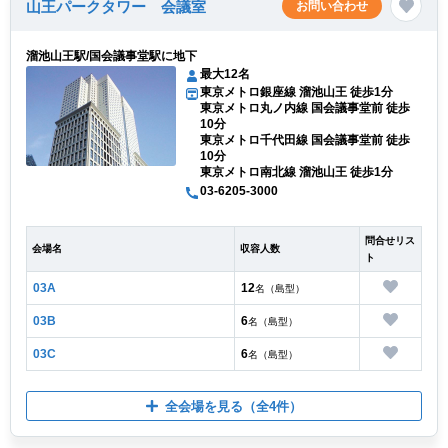
山王パークタワー 会議室
お問い合わせ
溜池山王駅/国会議事堂駅に地下
最大12名
東京メトロ銀座線 溜池山王 徒歩1分
東京メトロ丸ノ内線 国会議事堂前 徒歩
10分
東京メトロ千代田線 国会議事堂前 徒歩
10分
東京メトロ南北線 溜池山王 徒歩1分
03-6205-3000
問合せリス
会場名
収容人数
ト
03A
12
名（島型）
03B
6
名（島型）
03C
6
名（島型）
全会場を見る
（全4件）