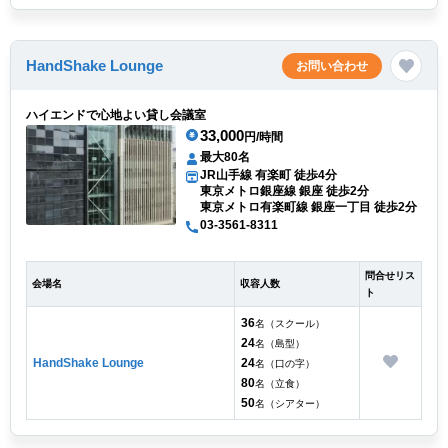
HandShake Lounge
お問い合わせ
ハイエンドで心地よい貸し会議室
33,000
円/時間
最大80名
JR山手線 有楽町 徒歩4分
東京メトロ銀座線 銀座 徒歩2分
東京メトロ有楽町線 銀座一丁目 徒歩2分
03-3561-8311
問合せリス
会場名
収容人数
ト
36
名（スクール）
24
名（島型）
HandShake Lounge
24
名（口の字）
80
名（立食）
50
名（シアター）