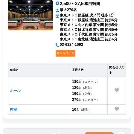
2,500～37,500
円/時間
最大270名
東京メトロ銀座線 虎ノ門 徒歩3分
東京メトロ銀座線 溜池山王 徒歩6分
東京メトロ丸ノ内線 霞ケ関 徒歩5分
東京メトロ日比谷線 霞ケ関 徒歩5分
東京メトロ千代田線 霞ケ関 徒歩5分
東京メトロ南北線 溜池山王 徒歩6分
03-6324-1092
キャンペーン
問合せリス
会場名
収容人数
ト
180
名（スクール）
120
名（島型）
ホール
160
名（立食）
270
名（シアター）
控室
10
名（島型）