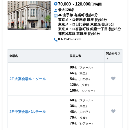
70,000～120,000
円/時間
最大120名
JR山手線 有楽町 徒歩6分
東京メトロ銀座線 銀座 徒歩4分
東京メトロ日比谷線 東銀座 徒歩5分
東京メトロ有楽町線 銀座一丁目 徒歩3分
都営浅草線 東銀座 徒歩4分
03-3545-3790
問合せリス
会場名
収容人数
ト
99
名（スクール）
66
名（島型）
2F 大宴会場ル・ソール
54
名（口の字）
120
名（立食）
100
名（シアター）
60
名（スクール）
36
名（島型）
2F 中宴会場パルテール
48
名（口の字）
70
名（立食）
70
名（シアター）