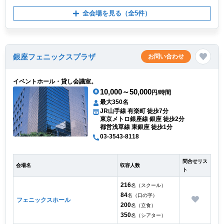
全会場を見る
（全5件）
銀座フェニックスプラザ
お問い合わせ
イベントホール・貸し会議室。
10,000～50,000
円/時間
最大350名
JR山手線 有楽町 徒歩7分
東京メトロ銀座線 銀座 徒歩2分
都営浅草線 東銀座 徒歩1分
03-3543-8118
問合せリス
会場名
収容人数
ト
216
名（スクール）
84
名（口の字）
フェニックスホール
200
名（立食）
350
名（シアター）