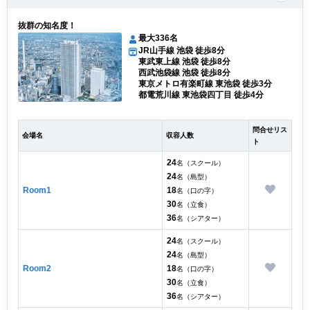
抜群の知名度！
最大336名
JR山手線 池袋 徒歩8分
東武東上線 池袋 徒歩8分
西武池袋線 池袋 徒歩8分
東京メトロ有楽町線 東池袋 徒歩3分
都電荒川線 東池袋四丁目 徒歩4分
問合せリス
会場名
収容人数
ト
24
名（スクール）
24
名（島型）
Room1
18
名（口の字）
30
名（立食）
36
名（シアター）
24
名（スクール）
24
名（島型）
Room2
18
名（口の字）
30
名（立食）
36
名（シアター）