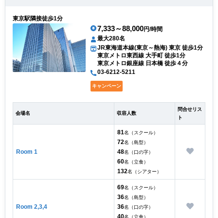
東京駅隣接徒歩1分
7,333～88,000
円/時間
最大280名
JR東海道本線(東京～熱海) 東京 徒歩1分
東京メトロ東西線 大手町 徒歩1分
東京メトロ銀座線 日本橋 徒歩４分
03-6212-5211
キャンペーン
問合せリス
会場名
収容人数
ト
81
名（スクール）
72
名（島型）
Room 1
48
名（口の字）
60
名（立食）
132
名（シアター）
69
名（スクール）
36
名（島型）
Room 2,3,4
36
名（口の字）
40
名（立食）