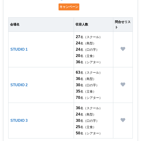
キャンペーン
問合せリス
会場名
収容人数
ト
27
名（スクール）
24
名（島型）
STUDIO 1
24
名（口の字）
20
名（立食）
36
名（シアター）
63
名（スクール）
36
名（島型）
STUDIO 2
30
名（口の字）
35
名（立食）
70
名（シアター）
36
名（スクール）
24
名（島型）
STUDIO 3
30
名（口の字）
25
名（立食）
50
名（シアター）