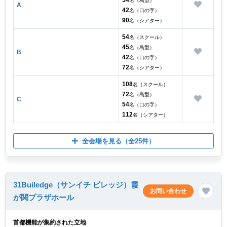
54
名（島型）
A
42
名（口の字）
90
名（シアター）
54
名（スクール）
45
名（島型）
B
42
名（口の字）
72
名（シアター）
108
名（スクール）
72
名（島型）
C
54
名（口の字）
112
名（シアター）
全会場を見る
（全25件）
31Builedge（サンイチ ビレッジ）霞
お問い合わせ
が関プラザホール
首都機能が集約された立地