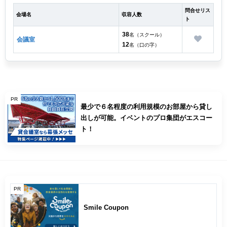
問合せリス
会場名
収容人数
ト
38
名（スクール）
会議室
12
名（口の字）
PR
最少で６名程度の利用規模のお部屋から貸し
出しが可能。イベントのプロ集団がエスコー
ト！
PR
Smile Coupon