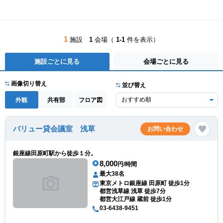
1
施設
1
会場（
1-1
件を表示）
施設ごとに見る
会場ごとに見る
画像切り替え
並び替え
外観
共有部
フロア図
バリュー貸会議室 浅草
お問い合わせ
銀座線田原町駅から徒歩１分。
8,000
円/時間
最大38名
東京メトロ銀座線 田原町 徒歩1分
都営浅草線 浅草 徒歩7分
都営大江戸線 蔵前 徒歩1分
03-6438-9451