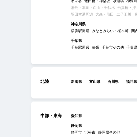
市ヶ谷
飯田橋・神楽坂
水道橋
神保
湯島・本郷・白山・千駄木
吾妻橋・押
羽田空港周辺
大森・蒲田
二子玉川・
神奈川県
横浜駅周辺
みなとみらい・桜木町
関
千葉県
千葉駅周辺
幕張
千葉市その他
千葉
北陸
新潟県
富山県
石川県
福井県
中部・東海
愛知県
静岡県
静岡市
浜松市
静岡県その他