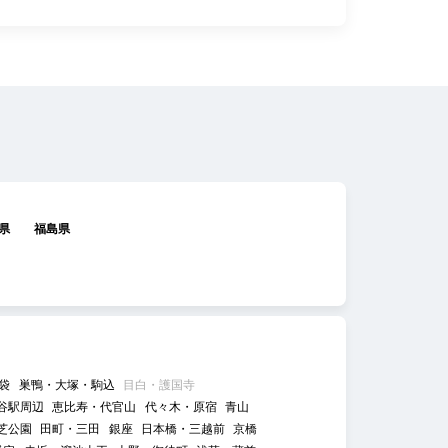
県
福島県
袋
巣鴨・大塚・駒込
目白・護国寺
谷駅周辺
恵比寿・代官山
代々木・原宿
青山
芝公園
田町・三田
銀座
日本橋・三越前
京橋