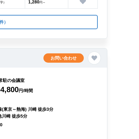
1,280
字）
円～
件）
お問い合わせ
常駐の会議室
4,800
円/時間
(東京～熱海) 川崎 徒歩3分
急川崎 徒歩5分
50