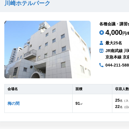
川崎ホテルパーク
各種会議・講習
4,000
円/
最大25名
JR南武線 川
京急本線 京
044-211-58
会場名
面積
収容人数
25
名（ス
梅の間
91
㎡
22
名（口