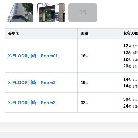
会場名
面積
収容人数
12
名（ス
12
名（島
X-FLOOR川崎 Room01
19
㎡
12
名（口
20
名（シ
14
名（ス
X-FLOOR川崎 Room2
19
㎡
14
名（口
30
名（ス
X-FLOOR川崎 Room3
33
㎡
24
名（口