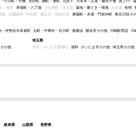
町・小川町・竹橋
永田町
麹町・番町
九段下
六本木・広尾・麻布十番
虎ノ門・
上・曳舟
茅場町・八丁堀
小伝馬町・水天宮
築地・勝どき・晴海
お台場
有明
用賀・田園調布
中目黒・都立大・自由が丘
東陽町・木場・門前仲町
東京23区そ
内・伊勢佐木長者町
元町・中華街・石川町
新横浜
横浜市その他
川崎駅周辺
川
埼玉県
県その他
大宮・さいたま新都心
浦和
さいたま市その他
埼玉県その他
岐阜県
山梨県
長野県