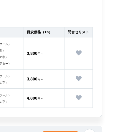
目安価格（1h）
問合せリスト
クール）
型）
3,800
円～
の字）
アター）
クール）
3,800
円～
の字）
クール）
4,800
円～
の字）