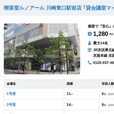
喫茶室ルノアール 川崎東口駅前店 ｢貸会議室マ
個室で『安心』
1,280～
最大14名
JR京浜東北線
京急本線 京
0120-037-4
会場名
面積
収容人数
1号室
11
6
㎡
名（口の
2号室
14
8
㎡
名（口の