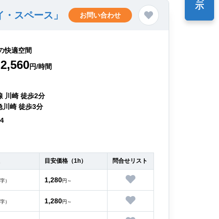
示
イ・スペース」
お問い合わせ
の快適空間
2,560
円/時間
 川崎 徒歩2分
急川崎 徒歩3分
64
目安価格（1h）
問合せリスト
1,280
字）
円～
1,280
字）
円～