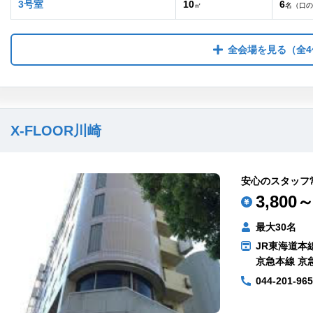
3号室
10
6
㎡
名（口の
全会場を見る
（全4
X-FLOOR川崎
安心のスタッフ
3,800～
最大30名
JR東海道本線
京急本線 京
044-201-96