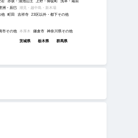
愛宕
赤坂・溜池山王
上野・御徒町
浅草・蔵前
豊洲・辰巳
潮見・越中島・新木場
の他
町田
吉祥寺
23区以外・都下その他
崎市その他
本厚木
鎌倉市
神奈川県その他
茨城県
栃木県
群馬県