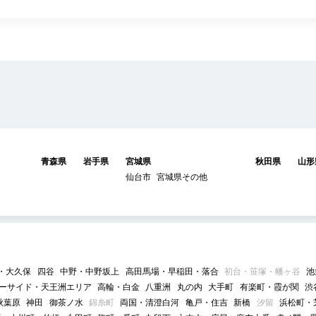
青森県
岩手県
宮城県
秋田県
山形
仙台市
宮城県その他
・大久保
四谷
中野・中野坂上
高田馬場・早稲田・落合
初台・笹塚・幡ヶ谷
池
ーサイド・天王洲エリア
高輪・白金
八重洲
丸の内
大手町
有楽町・霞が関
渋
秋葉原
神田
御茶ノ水
錦糸町
両国・清澄白河
亀戸・住吉
新橋
汐留
浜松町・