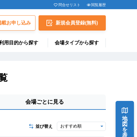
問合せリスト
閲覧履歴
揭載お申し込み
新規会員
登録
(無料)
利用目的から探す
会場タイプから探す
覧
会場ごとに見る
地
図
並び替え
を
表