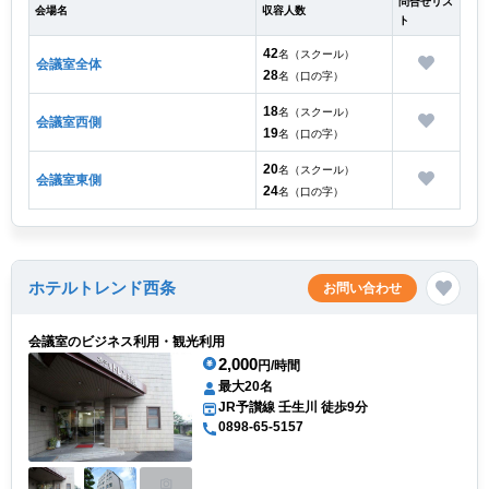
問合せリス
会場名
収容人数
ト
42
名（スクール）
会議室全体
28
名（口の字）
18
名（スクール）
会議室西側
19
名（口の字）
20
名（スクール）
会議室東側
24
名（口の字）
ホテルトレンド西条
お問い合わせ
会議室のビジネス利用・観光利用
2,000
円/時間
最大20名
JR予讃線 壬生川 徒歩9分
0898-65-5157