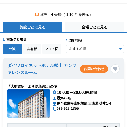
10
施設
4
会場（
1-10
件を表示）
施設ごとに見る
会場ごとに見る
画像切り替え
並び替え
外観
共有部
フロア図
ダイワロイネットホテル松山 カンフ
お問い合わせ
ァレンスルーム
「大街道駅」より徒歩約1分の便
10,000～20,000
円/時間
最大42名
伊予鉄道松山駅前線 大街道 徒歩1分
089-913-1355