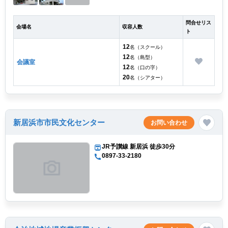
問合せリス
会場名
収容人数
ト
12
名（スクール）
12
名（島型）
会議室
12
名（口の字）
20
名（シアター）
新居浜市市民文化センター
お問い合わせ
JR予讃線 新居浜 徒歩30分
0897-33-2180