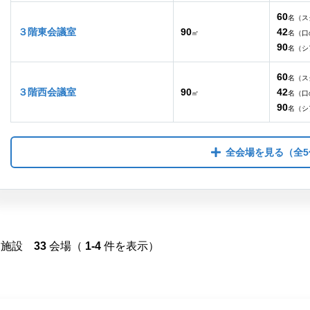
60
名（ス
３階東会議室
90
42
㎡
名（口
90
名（シ
60
名（ス
３階西会議室
90
42
㎡
名（口
90
名（シ
全会場を見る
（全5
施設
33
会場（
1-4
件を表示）