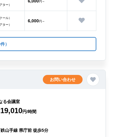
6,000
円～
アター）
クール）
6,000
円～
アター）
0件）
お問い合わせ
なる会議室
19,010
円/時間
鉄山手線 県庁前 徒歩5分