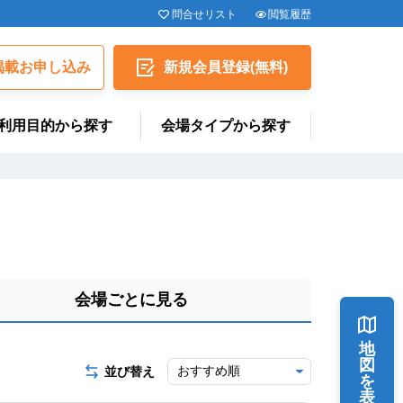
問合せリスト
閲覧履歴
揭載お申し込み
新規会員
登録
(無料)
利用目的から探す
会場タイプから探す
会場ごとに見る
地
図
並び替え
を
表