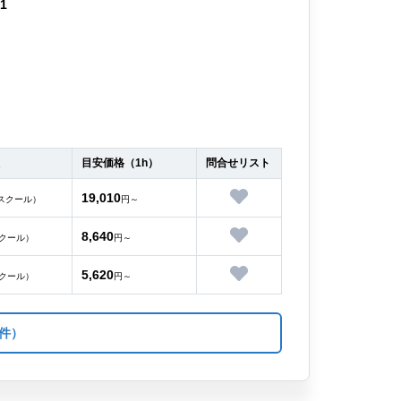
11
目安価格（1h）
問合せリスト
19,010
スクール）
円～
8,640
クール）
円～
5,620
クール）
円～
件）