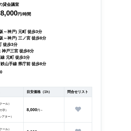
の貸会議室
8,000
円/時間
阪～神戸) 元町 徒歩3分
阪～神戸) 三ノ宮 徒歩8分
町 徒歩3分
 神戸三宮 徒歩8分
線 元町 徒歩3分
鉄山手線 県庁前 徒歩8分
40
目安価格（1h）
問合せリスト
クール）
8,000
の字）
円～
シアター）
クール）