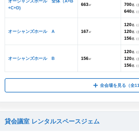
オーシャンズホール 全体（A+B
663
700
㎡
名（
+C+D)
640
名（
120
名（
オーシャンズホール A
167
120
㎡
名（
156
名（
120
名（
オーシャンズホール B
156
120
㎡
名（
156
名（
全会場を見る
（全1
貸会議室 レンタルスペースジェム