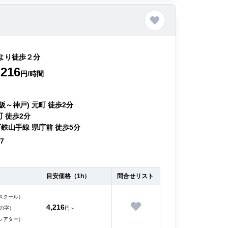
より徒歩２分
216
円/時間
阪～神戸) 元町 徒歩2分
町 徒歩2分
鉄山手線 県庁前 徒歩5分
57
目安価格（1h）
問合せリスト
スクール）
4,216
の字）
円～
シアター）