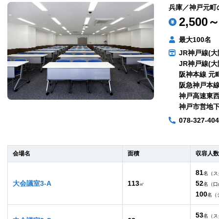
兵庫／神戸元町
2,500～
最大100名
JR神戸線(大
JR神戸線(大
阪神本線 元
阪急神戸本線
神戸高速東西
神戸市営地下
078-327-40
会場名
面積
収容人数
81
名（ス
大会議室3-A
113
52
㎡
名（口
100
名（
53
名（ス