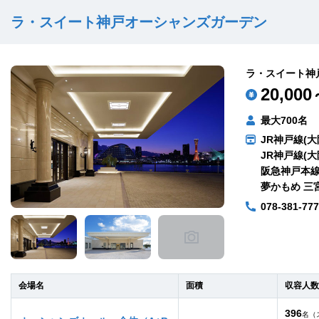
ラ・スイート神戸オーシャンズガーデン
ラ・スイート神
20,000
最大700名
JR神戸線(大
JR神戸線(大
阪急神戸本線
夢かもめ 三
078-381-77
会場名
面積
収容人数
396
名（