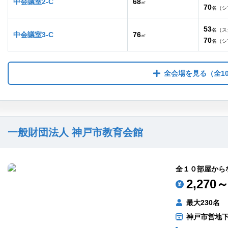
中会議室2-C
68
㎡
70
名（シ
53
名（ス
中会議室3-C
76
㎡
70
名（シ
全会場を見る
（全1
一般財団法人 神戸市教育会館
全１０部屋から
2,270～
最大230名
神戸市営地下