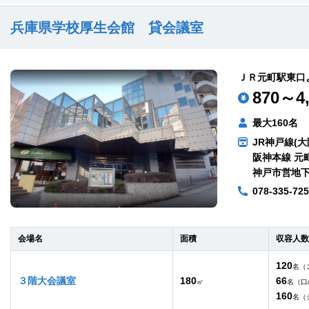
兵庫県学校厚生会館 貸会議室
ＪＲ元町駅東口
870～4,
最大160名
JR神戸線(大
阪神本線 元
神戸市営地下
078-335-72
会場名
面積
収容人数
120
名（
３階大会議室
180
66
㎡
名（口
160
名（