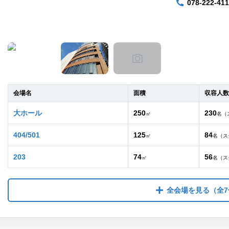
078-222-41
会場名
面積
収容人数
大ホール
250
230
㎡
名（
404/501
125
84
㎡
名（ス
203
74
56
㎡
名（ス
全会場を見る
（全7