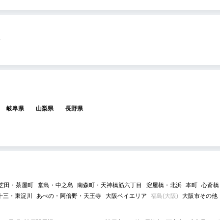
岐阜県
山梨県
長野県
芝田・茶屋町
堂島・中之島
南森町・天神橋筋六丁目
淀屋橋・北浜
本町
心斎橋
十三・東淀川
あべの・阿倍野・天王寺
大阪ベイエリア
福島(大阪)
大阪市その他