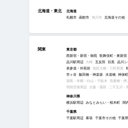
北海道・東北
北海道
札幌市
函館市
旭川市
北海道その他
関東
東京都
西新宿・新宿・御苑
歌舞伎町・東新宿
品川駅周辺
大崎
五反田
目黒
品川シ
表参道・外苑前
池尻大橋・三軒茶屋
市ヶ谷
飯田橋・神楽坂
水道橋
神保
湯島・本郷・白山・千駄木
吾妻橋・押
羽田空港周辺
大森・蒲田
二子玉川・
神奈川県
横浜駅周辺
みなとみらい・桜木町
関
千葉県
千葉駅周辺
幕張
千葉市その他
千葉