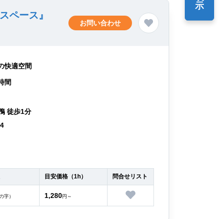
示
・スペース』
お問い合わせ
の快適空間
時間
鴨 徒歩1分
64
目安価格（1h）
問合せリスト
1,280
の字）
円～