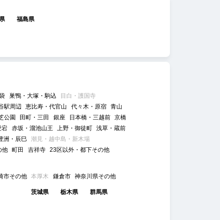
県
福島県
袋
巣鴨・大塚・駒込
目白・護国寺
谷駅周辺
恵比寿・代官山
代々木・原宿
青山
芝公園
田町・三田
銀座
日本橋・三越前
京橋
愛宕
赤坂・溜池山王
上野・御徒町
浅草・蔵前
豊洲・辰巳
潮見・越中島・新木場
の他
町田
吉祥寺
23区以外・都下その他
崎市その他
本厚木
鎌倉市
神奈川県その他
茨城県
栃木県
群馬県