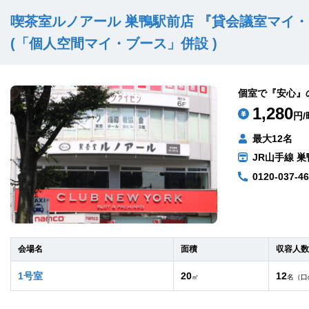
喫茶室ルノアール 巣鴨駅前店 『貸会議室マイ
(「個人空間マイ・ブース」併設 )
個室で『安心』
1,280
円/
最大12名
JR山手線 巣
0120-037-4
会場名
面積
収容人数
1号室
20
12
㎡
名（口