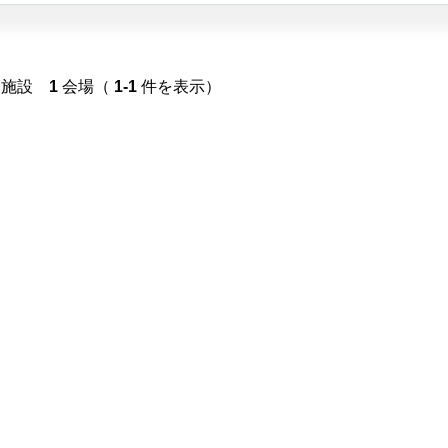
施設
1
会場（
1-1
件を表示）