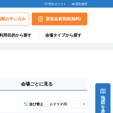
問合せリスト
閲覧履歴
揭載お申し込み
新規会員
登録
(無料)
利用目的から探す
会場タイプから探す
会場ごとに見る
地
図
並び替え
を
表