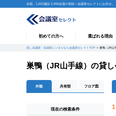
全国、1,002施設 3,494会場の登録！会議室セレクトにお任せ。
初めての方へ
選ばれる理由
貸し会議室・会議室レンタルなら会議室セレクトTOP
巣鴨（JR山
巣鴨（JR山手線）の貸
外観
共有部
フロア図
1
現在の検索条件