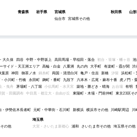
青森県
岩手県
宮城県
秋田県
山形
仙台市
宮城県その他
・大久保
四谷
中野・中野坂上
高田馬場・早稲田・落合
初台・笹塚・幡ヶ谷
池
ーサイド・天王洲エリア
高輪・白金
八重洲
丸の内
大手町
有楽町・霞が関
渋
秋葉原
神田
御茶ノ水
錦糸町
両国・清澄白河
亀戸・住吉
新橋
汐留
浜松町・
町・小川町・竹橋
永田町
麹町・番町
九段下
六本木・広尾・麻布十番
虎ノ門・
上・曳舟
茅場町・八丁堀
小伝馬町・水天宮
築地・勝どき・晴海
お台場
有明
用賀・田園調布
中目黒・都立大・自由が丘
東陽町・木場・門前仲町
東京23区そ
内・伊勢佐木長者町
元町・中華街・石川町
新横浜
横浜市その他
川崎駅周辺
川
埼玉県
県その他
大宮・さいたま新都心
浦和
さいたま市その他
埼玉県その他