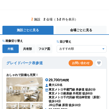
2
施設
2
会場（
1-2
件を表示）
施設ごとに見る
会場ごとに見る
画像切り替え
並び替え
外観
共有部
フロア図
グレイドパーク表参道
お問い合わせ
おしゃれで設備も充実！
29,700
円/時間
最大120名
東京メトロ半蔵門線 表参道 徒歩2分
東京メトロ銀座線 外苑前 徒歩8分
東京メトロ千代田線 明治神宮前〈原宿〉
徒歩14分
JR山手線 原宿 徒歩18分