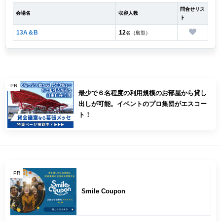
問合せリス
会場名
収容人数
ト
13A＆B
12
名（島型）
PR
最少で６名程度の利用規模のお部屋から貸し
出しが可能。イベントのプロ集団がエスコー
ト！
PR
Smile Coupon