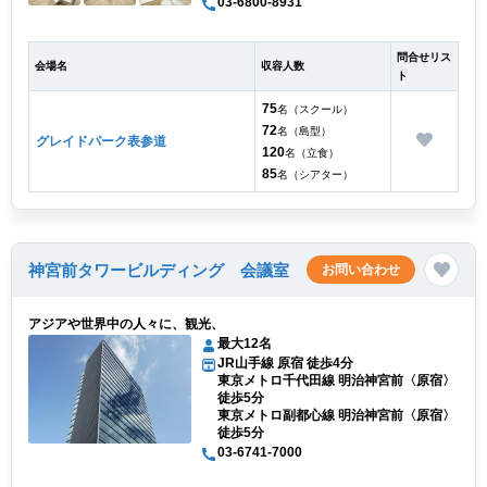
03-6800-8931
問合せリス
会場名
収容人数
ト
75
名（スクール）
72
名（島型）
グレイドパーク表参道
120
名（立食）
85
名（シアター）
神宮前タワービルディング 会議室
お問い合わせ
アジアや世界中の人々に、観光、
最大12名
JR山手線 原宿 徒歩4分
東京メトロ千代田線 明治神宮前〈原宿〉
徒歩5分
東京メトロ副都心線 明治神宮前〈原宿〉
徒歩5分
03-6741-7000