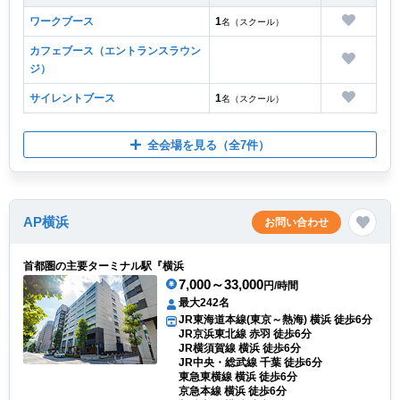
ワークブース
1
名（スクール）
カフェブース（エントランスラウン
ジ）
サイレントブース
1
名（スクール）
全会場を見る
（全7件）
AP横浜
お問い合わせ
首都圏の主要ターミナル駅『横浜
7,000～33,000
円/時間
最大242名
JR東海道本線(東京～熱海) 横浜 徒歩6分
JR京浜東北線 赤羽 徒歩6分
JR横須賀線 横浜 徒歩6分
JR中央・総武線 千葉 徒歩6分
東急東横線 横浜 徒歩6分
京急本線 横浜 徒歩6分