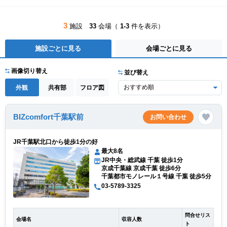
3
施設
33
会場（
1-3
件を表示）
施設ごとに見る
会場ごとに見る
画像切り替え
並び替え
外観
共有部
フロア図
BIZcomfort千葉駅前
お問い合わせ
JR千葉駅北口から徒歩1分の好
最大8名
JR中央・総武線 千葉 徒歩1分
京成千葉線 京成千葉 徒歩6分
千葉都市モノレール１号線 千葉 徒歩5分
03-5789-3325
問合せリス
会場名
収容人数
ト