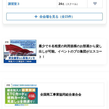
講習室３
24
名（スクール）
全会場を見る
（全15件）
PR
最少で６名程度の利用規模のお部屋から貸し
出しが可能。イベントのプロ集団がエスコー
ト！
PR
全国商工事業協同組合連合会