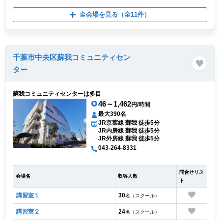
全会場を見る
（全11件）
千葉市中央区蘇我コミュニティセン
ター
蘇我コミュニティセンターは多目
46～1,462
円/時間
最大390名
JR京葉線 蘇我 徒歩5分
JR内房線 蘇我 徒歩5分
JR外房線 蘇我 徒歩5分
043-264-8331
問合せリス
会場名
収容人数
ト
講習室１
30
名（スクール）
講習室２
24
名（スクール）