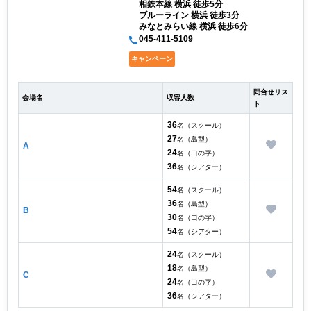
相鉄本線 横浜 徒歩5分
ブルーライン 横浜 徒歩3分
みなとみらい線 横浜 徒歩6分
045-411-5109
キャンペーン
問合せリス
会場名
収容人数
ト
36
名（スクール）
27
名（島型）
A
24
名（口の字）
36
名（シアター）
54
名（スクール）
36
名（島型）
B
30
名（口の字）
54
名（シアター）
24
名（スクール）
18
名（島型）
C
24
名（口の字）
36
名（シアター）