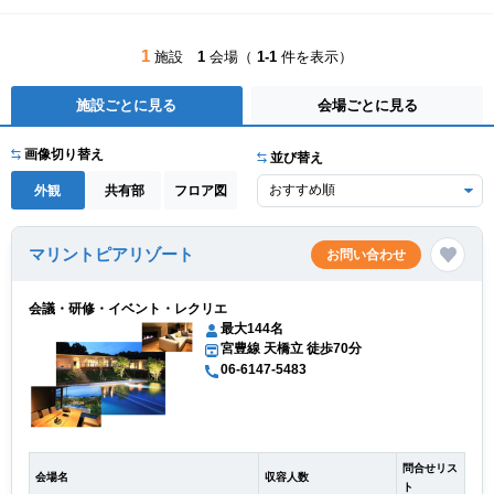
1
施設
1
会場（
1-1
件を表示）
施設ごとに見る
会場ごとに見る
画像切り替え
並び替え
外観
共有部
フロア図
マリントピアリゾート
お問い合わせ
会議・研修・イベント・レクリエ
最大144名
宮豊線 天橋立 徒歩70分
06-6147-5483
問合せリス
会場名
収容人数
ト