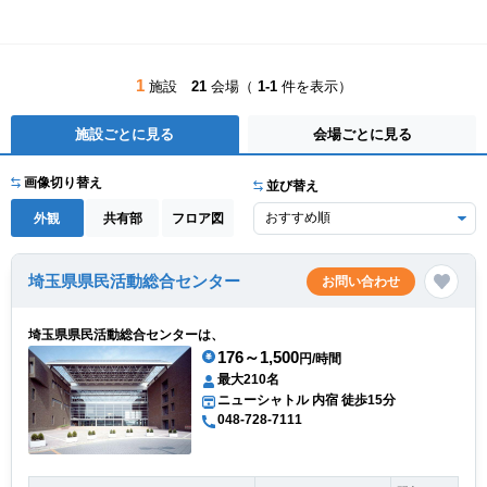
1
施設
21
会場（
1-1
件を表示）
施設ごとに見る
会場ごとに見る
画像切り替え
並び替え
外観
共有部
フロア図
埼玉県県民活動総合センター
お問い合わせ
埼玉県県民活動総合センターは、
176～1,500
円/時間
最大210名
ニューシャトル 内宿 徒歩15分
048-728-7111