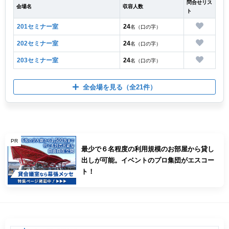
問合せリス
会場名
収容人数
ト
201セミナー室
24
名（口の字）
202セミナー室
24
名（口の字）
203セミナー室
24
名（口の字）
全会場を見る
（全21件）
PR
最少で６名程度の利用規模のお部屋から貸し
出しが可能。イベントのプロ集団がエスコー
ト！