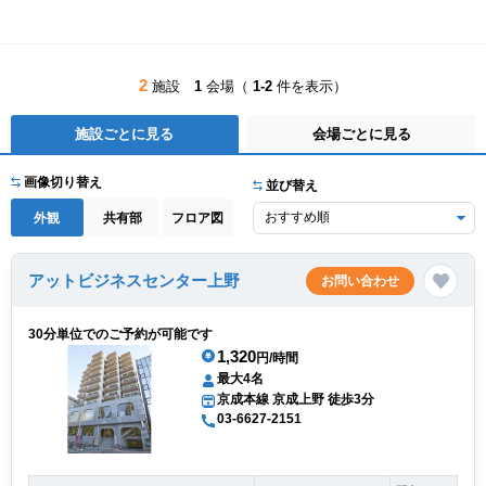
2
施設
1
会場（
1-2
件を表示）
施設ごとに見る
会場ごとに見る
画像切り替え
並び替え
外観
共有部
フロア図
アットビジネスセンター上野
お問い合わせ
30分単位でのご予約が可能です
1,320
円/時間
最大4名
京成本線 京成上野 徒歩3分
03-6627-2151