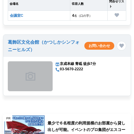
問合せリス
会場名
収容人数
ト
会議室C
4
名（口の字）
葛飾区文化会館（かつしかシンフォ
お問い合わせ
ニーヒルズ）
京成本線 青砥 徒歩7分
03-5670-2222
PR
最少で６名程度の利用規模のお部屋から貸し
出しが可能。イベントのプロ集団がエスコー