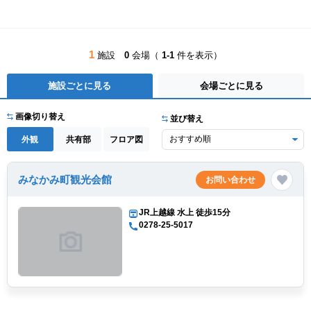
1
施設
0
会場（
1-1
件を表示）
施設ごとに見る
会場ごとに見る
画像切り替え
並び替え
外観
共有部
フロア図
みなかみ町観光会館
お問い合わせ
JR上越線 水上 徒歩15分
0278-25-5017