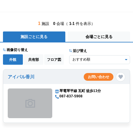
1
施設
0
会場（
1-1
件を表示）
施設ごとに見る
会場ごとに見る
画像切り替え
並び替え
外観
共有部
フロア図
アイパル香川
お問い合わせ
琴電琴平線 瓦町 徒歩13分
087-837-5908