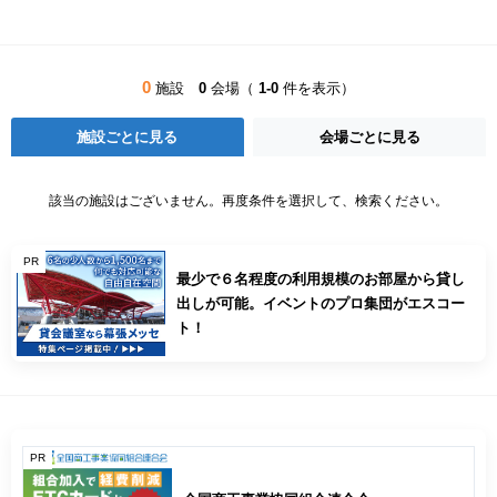
0
施設
0
会場（
1-0
件を表示）
施設ごとに見る
会場ごとに見る
該当の施設はございません。再度条件を選択して、検索ください。
PR
最少で６名程度の利用規模のお部屋から貸し
出しが可能。イベントのプロ集団がエスコー
ト！
PR