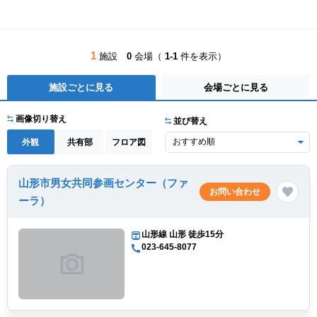
1
施設
0
会場（
1-1
件を表示）
施設ごとに見る
会場ごとに見る
画像切り替え
並び替え
外観
共有部
フロア図
山形市男女共同参画センター（ファ
お問い合わせ
ーラ）
山形線 山形 徒歩15分
023-645-8077