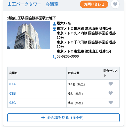
山王パークタワー 会議室
お問い合わせ
溜池山王駅/国会議事堂駅に地下
最大12名
東京メトロ銀座線 溜池山王 徒歩1分
東京メトロ丸ノ内線 国会議事堂前 徒歩
10分
東京メトロ千代田線 国会議事堂前 徒歩
10分
東京メトロ南北線 溜池山王 徒歩1分
03-6205-3000
問合せリス
会場名
収容人数
ト
03A
12
名（島型）
03B
6
名（島型）
03C
6
名（島型）
全会場を見る
（全4件）