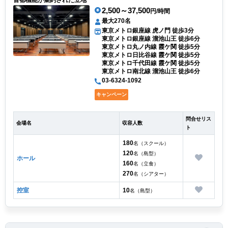
2,500～37,500
円/時間
最大270名
東京メトロ銀座線 虎ノ門 徒歩3分
東京メトロ銀座線 溜池山王 徒歩6分
東京メトロ丸ノ内線 霞ケ関 徒歩5分
東京メトロ日比谷線 霞ケ関 徒歩5分
東京メトロ千代田線 霞ケ関 徒歩5分
東京メトロ南北線 溜池山王 徒歩6分
03-6324-1092
キャンペーン
問合せリス
会場名
収容人数
ト
180
名（スクール）
120
名（島型）
ホール
160
名（立食）
270
名（シアター）
控室
10
名（島型）