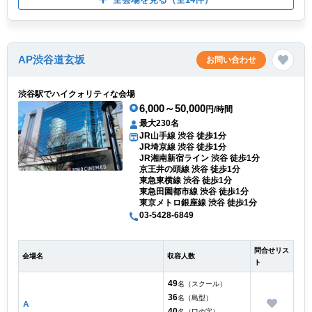
AP渋谷道玄坂
お問い合わせ
渋谷駅でハイクォリティな会場
6,000～50,000
円/時間
最大230名
JR山手線 渋谷 徒歩1分
JR埼京線 渋谷 徒歩1分
JR湘南新宿ライン 渋谷 徒歩1分
京王井の頭線 渋谷 徒歩1分
東急東横線 渋谷 徒歩1分
東急田園都市線 渋谷 徒歩1分
東京メトロ銀座線 渋谷 徒歩1分
03-5428-6849
問合せリス
会場名
収容人数
ト
49
名（スクール）
36
名（島型）
A
40
名（口の字）