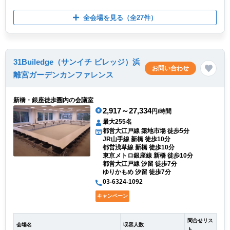
全会場を見る
（全27件）
31Builedge（サンイチ ビレッジ）浜
お問い合わせ
離宮ガーデンカンファレンス
新橋・銀座徒歩圏内の会議室
2,917～27,334
円/時間
最大255名
都営大江戸線 築地市場 徒歩5分
JR山手線 新橋 徒歩10分
都営浅草線 新橋 徒歩10分
東京メトロ銀座線 新橋 徒歩10分
都営大江戸線 汐留 徒歩7分
ゆりかもめ 汐留 徒歩7分
03-6324-1092
キャンペーン
問合せリス
会場名
収容人数
ト