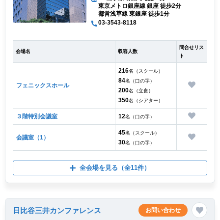
東京メトロ銀座線 銀座 徒歩2分
都営浅草線 東銀座 徒歩1分
03-3543-8118
問合せリス
会場名
収容人数
ト
216
名（スクール）
84
名（口の字）
フェニックスホール
200
名（立食）
350
名（シアター）
３階特別会議室
12
名（口の字）
45
名（スクール）
会議室（1）
30
名（口の字）
全会場を見る
（全11件）
日比谷三井カンファレンス
お問い合わせ