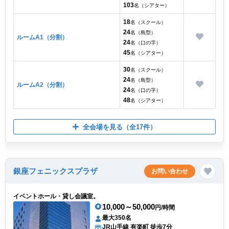
103
名（シアター）
18
名（スクール）
24
名（島型）
ルームA1（分割）
24
名（口の字）
45
名（シアター）
30
名（スクール）
24
名（島型）
ルームA2（分割）
24
名（口の字）
48
名（シアター）
全会場を見る
（全17件）
銀座フェニックスプラザ
お問い合わせ
イベントホール・貸し会議室。
10,000～50,000
円/時間
最大350名
JR山手線 有楽町 徒歩7分