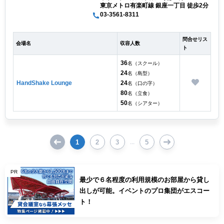
東京メトロ有楽町線 銀座一丁目 徒歩2分
03-3561-8311
問合せリス
会場名
収容人数
ト
36
名（スクール）
24
名（島型）
HandShake Lounge
24
名（口の字）
80
名（立食）
50
名（シアター）
1
2
3
5
...
PR
最少で６名程度の利用規模のお部屋から貸し
出しが可能。イベントのプロ集団がエスコー
ト！