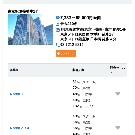
東京駅隣接徒歩1分
7,333～88,000
円/時間
最大280名
JR東海道本線(東京～熱海) 東京 徒歩1分
東京メトロ東西線 大手町 徒歩1分
東京メトロ銀座線 日本橋 徒歩４分
03-6212-5211
キャンペーン
問合せリス
会場名
収容人数
ト
81
名（スクール）
72
名（島型）
Room 1
48
名（口の字）
60
名（立食）
132
名（シアター）
69
名（スクール）
36
名（島型）
Room 2,3,4
36
名（口の字）
40
名（立食）