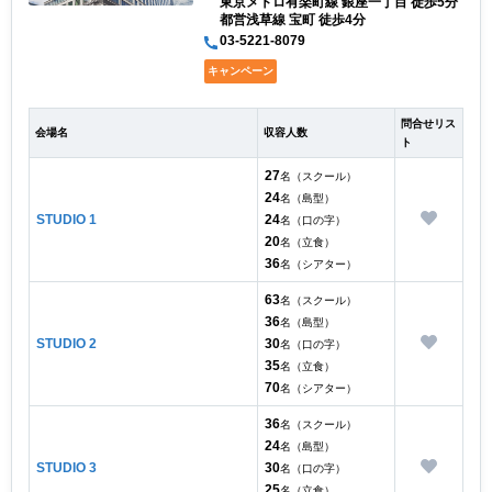
東京メトロ有楽町線 銀座一丁目 徒歩5分
都営浅草線 宝町 徒歩4分
03-5221-8079
キャンペーン
問合せリス
会場名
収容人数
ト
27
名（スクール）
24
名（島型）
STUDIO 1
24
名（口の字）
20
名（立食）
36
名（シアター）
63
名（スクール）
36
名（島型）
STUDIO 2
30
名（口の字）
35
名（立食）
70
名（シアター）
36
名（スクール）
24
名（島型）
STUDIO 3
30
名（口の字）
25
名（立食）