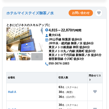
ホテルマイステイズ御茶ノ水
お問い合わせ
ときにビジネスのスキルアップに
4,815～22,870
円/時間
最大63名
JR山手線 秋葉原 徒歩6分
JR中央・総武線 御茶ノ水 徒歩6分
東京メトロ銀座線 神田 徒歩8分
東京メトロ丸ノ内線 淡路町 徒歩3分
東京メトロ千代田線 新御茶ノ水 徒歩5分
都営新宿線 小川町 徒歩3分
050-3674-1883
問合せリス
会場名
収容人数
ト
63
名（スクール）
Hall A
30
名（島型）
36
名（口の字）
30
名（スクール）