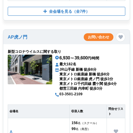
全会場を見る
（全7件）
AP虎ノ門
お問い合わせ
新型コロナウイルスに関する取り
6,930～39,600
円/時間
最大182名
JR山手線 新橋 徒歩8分
東京メトロ銀座線 新橋 徒歩8分
東京メトロ銀座線 虎ノ門 徒歩3分
東京メトロ千代田線 霞ケ関 徒歩4分
都営三田線 内幸町 徒歩3分
03-3501-2109
問合せリス
会場名
収容人数
ト
156
名（スクール）
99
名（島型）
A