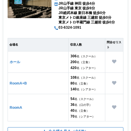
JR山手線 神田 徒歩4分
JR山手線 東京 徒歩9分
JR総武本線 新日本橋 徒歩0分
東京メトロ銀座線 三越前 徒歩0分
東京メトロ半蔵門線 三越前 徒歩0分
03-6324-1091
問合せリス
会場名
収容人数
ト
306
名（スクール）
ホール
200
名（立食）
420
名（シアター）
108
名（スクール）
RoomA+B
80
名（立食）
140
名（シアター）
54
名（スクール）
36
名（口の字）
RoomA
40
名（立食）
70
名（シアター）