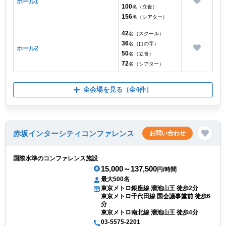
ホール1
100
名（立食）
156
名（シアター）
42
名（スクール）
36
名（口の字）
ホール2
50
名（立食）
72
名（シアター）
全会場を見る
（全4件）
赤坂インターシティコンファレンス
お問い合わせ
国際水準のコンファレンス施設
15,000～137,500
円/時間
最大500名
東京メトロ銀座線 溜池山王 徒歩2分
東京メトロ千代田線 国会議事堂前 徒歩6
分
東京メトロ南北線 溜池山王 徒歩4分
03-5575-2201