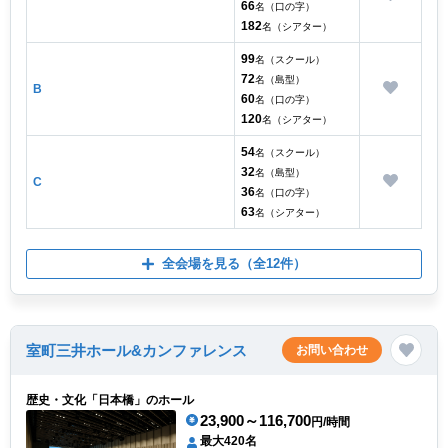
66
名（口の字）
182
名（シアター）
99
名（スクール）
72
名（島型）
B
60
名（口の字）
120
名（シアター）
54
名（スクール）
32
名（島型）
C
36
名（口の字）
63
名（シアター）
全会場を見る
（全12件）
室町三井ホール&カンファレンス
お問い合わせ
歴史・文化「日本橋」のホール
23,900～116,700
円/時間
最大420名