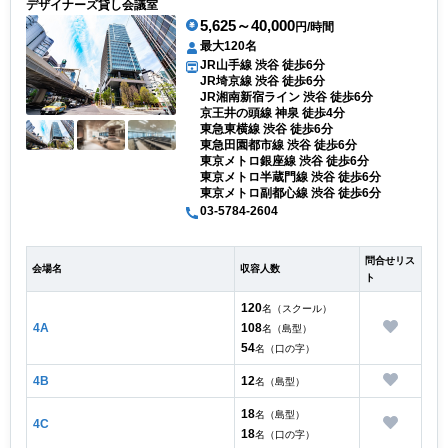
デザイナーズ貸し会議室
5,625～40,000
円/時間
最大120名
JR山手線 渋谷 徒歩6分
JR埼京線 渋谷 徒歩6分
JR湘南新宿ライン 渋谷 徒歩6分
京王井の頭線 神泉 徒歩4分
東急東横線 渋谷 徒歩6分
東急田園都市線 渋谷 徒歩6分
東京メトロ銀座線 渋谷 徒歩6分
東京メトロ半蔵門線 渋谷 徒歩6分
東京メトロ副都心線 渋谷 徒歩6分
03-5784-2604
問合せリス
会場名
収容人数
ト
120
名（スクール）
4A
108
名（島型）
54
名（口の字）
4B
12
名（島型）
18
名（島型）
4C
18
名（口の字）