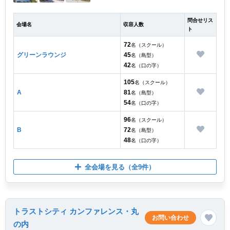
問合せリス
会場名
収容人数
ト
72
名（スクール）
グリーンラウンジ
45
名（島型）
42
名（口の字）
105
名（スクール）
A
81
名（島型）
54
名（口の字）
96
名（スクール）
B
72
名（島型）
48
名（口の字）
全会場を見る
（全9件）
トラストシティ カンファレンス・丸
お問い合わせ
の内