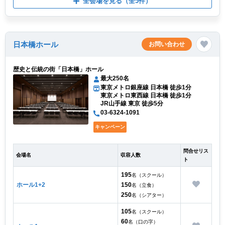
全会場を見る
（全5件）
日本橋ホール
お問い合わせ
歴史と伝統の街「日本橋」ホール
最大250名
東京メトロ銀座線 日本橋 徒歩1分
東京メトロ東西線 日本橋 徒歩1分
JR山手線 東京 徒歩5分
03-6324-1091
キャンペーン
問合せリス
会場名
収容人数
ト
195
名（スクール）
ホール1+2
150
名（立食）
250
名（シアター）
105
名（スクール）
60
名（口の字）