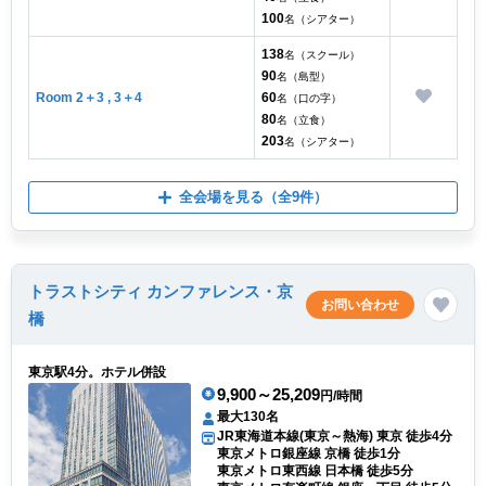
100
名（シアター）
138
名（スクール）
90
名（島型）
Room 2＋3 , 3＋4
60
名（口の字）
80
名（立食）
203
名（シアター）
全会場を見る
（全9件）
トラストシティ カンファレンス・京
お問い合わせ
橋
東京駅4分。ホテル併設
9,900～25,209
円/時間
最大130名
JR東海道本線(東京～熱海) 東京 徒歩4分
東京メトロ銀座線 京橋 徒歩1分
東京メトロ東西線 日本橋 徒歩5分