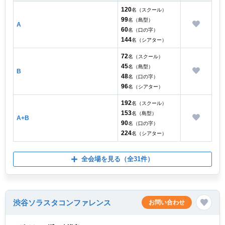
120
名（スクール）
99
名（島型）
A
60
名（口の字）
144
名（シアター）
72
名（スクール）
45
名（島型）
B
48
名（口の字）
96
名（シアター）
192
名（スクール）
153
名（島型）
A+B
90
名（口の字）
224
名（シアター）
全会場を見る
（全31件）
渋谷ソラスタコンファレンス
お問い合わせ