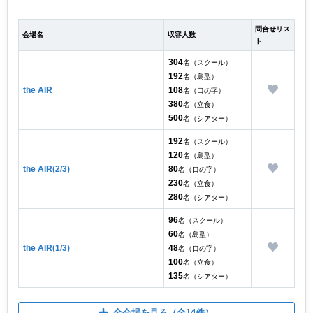
問合せリス
会場名
収容人数
ト
304
名（スクール）
192
名（島型）
the AIR
108
名（口の字）
380
名（立食）
500
名（シアター）
192
名（スクール）
120
名（島型）
the AIR(2/3)
80
名（口の字）
230
名（立食）
280
名（シアター）
96
名（スクール）
60
名（島型）
the AIR(1/3)
48
名（口の字）
100
名（立食）
135
名（シアター）
全会場を見る
（全14件）