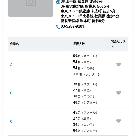
JR山手線 秋葉原 徒歩5分
JR京浜東北線 秋葉原 徒歩5分
東京メトロ銀座線 末広町 徒歩5分
東京メトロ日比谷線 秋葉原 徒歩5分
都営新宿線 岩本町 徒歩8分
03-5289-9109
問合せリス
会場名
収容人数
ト
90
名（スクール）
54
名（島型）
A
54
名（口の字）
110
名（シアター）
36
名（スクール）
27
名（島型）
B
30
名（口の字）
40
名（シアター）
45
名（スクール）
27
名（島型）
C
30
名（口の字）
60
名（シアター）