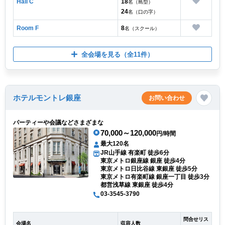
Hall C
18
名（島型）
24
名（口の字）
Room F
8
名（スクール）
全会場を見る
（全11件）
ホテルモントレ銀座
お問い合わせ
パーティーや会議などさまざまな
70,000～120,000
円/時間
最大120名
JR山手線 有楽町 徒歩6分
東京メトロ銀座線 銀座 徒歩4分
東京メトロ日比谷線 東銀座 徒歩5分
東京メトロ有楽町線 銀座一丁目 徒歩3分
都営浅草線 東銀座 徒歩4分
03-3545-3790
問合せリス
会場名
収容人数