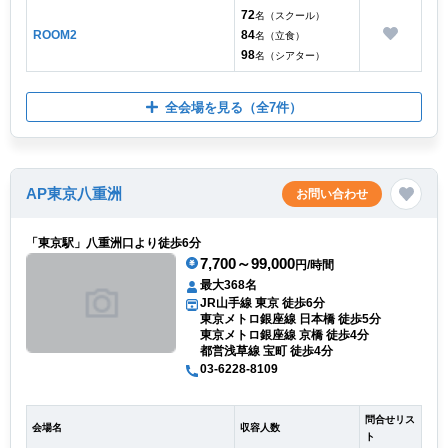
72
名（スクール）
ROOM2
84
名（立食）
98
名（シアター）
全会場を見る
（全7件）
AP東京八重洲
お問い合わせ
「東京駅」八重洲口より徒歩6分
7,700～99,000
円/時間
最大368名
JR山手線 東京 徒歩6分
東京メトロ銀座線 日本橋 徒歩5分
東京メトロ銀座線 京橋 徒歩4分
都営浅草線 宝町 徒歩4分
03-6228-8109
問合せリス
会場名
収容人数
ト