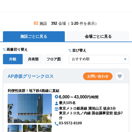
82
施設
392
会場（
1-20
件を表示）
施設ごとに見る
会場ごとに見る
画像切り替え
並び替え
外観
共有部
フロア図
AP赤坂グリーンクロス
お問い合わせ
利便性抜群！地下鉄4路線に直結
6,000～43,000
円/時間
最大105名
東京メトロ銀座線 溜池山王 徒歩3分
東京メトロ丸ノ内線 国会議事堂前 徒歩7
分
03-5572-8109