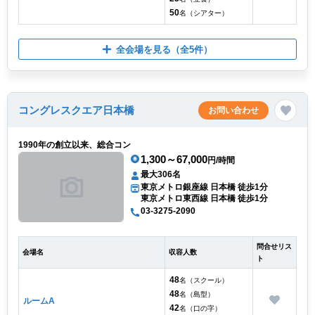
50
名（シアター）
全会場を見る
（全5件）
コングレスクエア日本橋
お問い合わせ
1990年の創立以来、総合コン
1,300～67,000
円/時間
最大306名
東京メトロ銀座線 日本橋 徒歩1分
東京メトロ東西線 日本橋 徒歩1分
03-3275-2090
問合せリス
会場名
収容人数
ト
48
名（スクール）
48
名（島型）
ルームA
42
名（口の字）