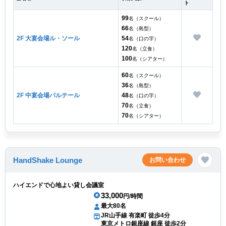
ト
99
名（スクール）
66
名（島型）
2F 大宴会場ル・ソール
54
名（口の字）
120
名（立食）
100
名（シアター）
60
名（スクール）
36
名（島型）
2F 中宴会場パルテール
48
名（口の字）
70
名（立食）
70
名（シアター）
HandShake Lounge
お問い合わせ
ハイエンドで心地よい貸し会議室
33,000
円/時間
最大80名
JR山手線 有楽町 徒歩4分
東京メトロ銀座線 銀座 徒歩2分