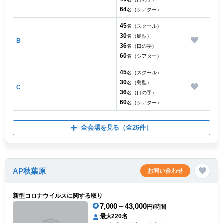
64
名（シアター）
45
名（スクール）
30
名（島型）
B
36
名（口の字）
60
名（シアター）
45
名（スクール）
30
名（島型）
C
36
名（口の字）
60
名（シアター）
全会場を見る
（全26件）
AP秋葉原
お問い合わせ
新型コロナウイルスに関する取り
7,000～43,000
円/時間
最大220名