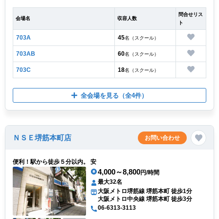
問合せリス
会場名
収容人数
ト
703A
45
名（スクール）
703AB
60
名（スクール）
703C
18
名（スクール）
全会場を見る
（全4件）
ＮＳＥ堺筋本町店
お問い合わせ
便利！駅から徒歩５分以内。 安
4,000～8,800
円/時間
最大32名
大阪メトロ堺筋線 堺筋本町 徒歩1分
大阪メトロ中央線 堺筋本町 徒歩3分
06-6313-3113