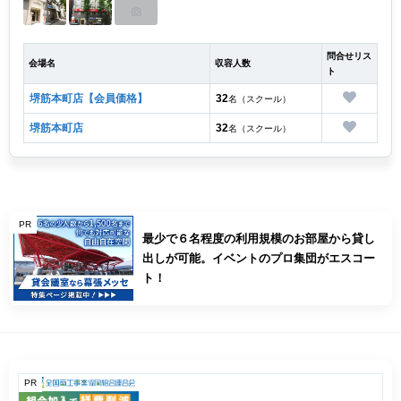
問合せリス
会場名
収容人数
ト
堺筋本町店【会員価格】
32
名（スクール）
堺筋本町店
32
名（スクール）
PR
最少で６名程度の利用規模のお部屋から貸し
出しが可能。イベントのプロ集団がエスコー
ト！
PR