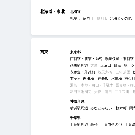
北海道・東北
北海道
札幌市
函館市
旭川市
北海道その他
関東
東京都
西新宿・新宿・御苑
歌舞伎町・東新宿
品川駅周辺
大崎
五反田
目黒
品川シ
表参道・外苑前
池尻大橋・三軒茶屋
市ヶ谷
飯田橋・神楽坂
水道橋
神保
湯島・本郷・白山・千駄木
吾妻橋・押
羽田空港周辺
大森・蒲田
二子玉川・
神奈川県
横浜駅周辺
みなとみらい・桜木町
関
千葉県
千葉駅周辺
幕張
千葉市その他
千葉