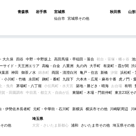
青森県
岩手県
宮城県
秋田県
山形
仙台市
宮城県その他
・大久保
四谷
中野・中野坂上
高田馬場・早稲田・落合
初台・笹塚・幡ヶ谷
池
ーサイド・天王洲エリア
高輪・白金
八重洲
丸の内
大手町
有楽町・霞が関
渋
秋葉原
神田
御茶ノ水
錦糸町
両国・清澄白河
亀戸・住吉
新橋
汐留
浜松町・
町・小川町・竹橋
永田町
麹町・番町
九段下
六本木・広尾・麻布十番
虎ノ門・
上・曳舟
茅場町・八丁堀
小伝馬町・水天宮
築地・勝どき・晴海
お台場
有明
用賀・田園調布
中目黒・都立大・自由が丘
東陽町・木場・門前仲町
東京23区そ
内・伊勢佐木長者町
元町・中華街・石川町
新横浜
横浜市その他
川崎駅周辺
川
埼玉県
県その他
大宮・さいたま新都心
浦和
さいたま市その他
埼玉県その他