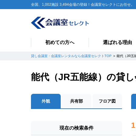
全国、1,002施設 3,494会場の登録！会議室セレクトにお任せ。
初めての方へ
選ばれる理由
貸し会議室・会議室レンタルなら会議室セレクトTOP
能代（JR五
能代（JR五能線）の貸
外観
共有部
フロア図
1
現在の検索条件