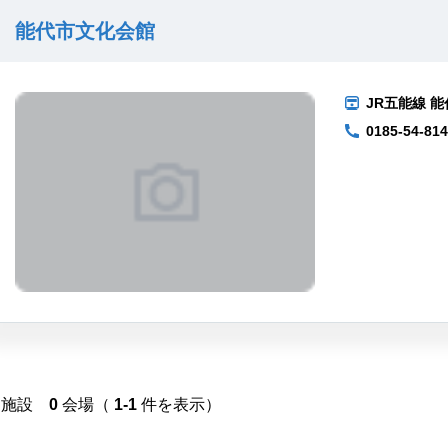
能代市文化会館
JR五能線 能
0185-54-81
施設
0
会場（
1-1
件を表示）