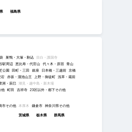
県
福島県
袋
巣鴨・大塚・駒込
目白・護国寺
谷駅周辺
恵比寿・代官山
代々木・原宿
青山
芝公園
田町・三田
銀座
日本橋・三越前
京橋
愛宕
赤坂・溜池山王
上野・御徒町
浅草・蔵前
豊洲・辰巳
潮見・越中島・新木場
の他
町田
吉祥寺
23区以外・都下その他
崎市その他
本厚木
鎌倉市
神奈川県その他
茨城県
栃木県
群馬県