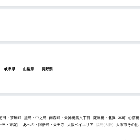
岐阜県
山梨県
長野県
芝田・茶屋町
堂島・中之島
南森町・天神橋筋六丁目
淀屋橋・北浜
本町
心斎橋
十三・東淀川
あべの・阿倍野・天王寺
大阪ベイエリア
福島(大阪)
大阪市その他