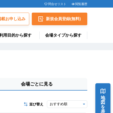
問合せリスト
閲覧履歴
揭載お申し込み
新規会員
登録
(無料)
利用目的から探す
会場タイプから探す
会場ごとに見る
地
図
並び替え
を
表