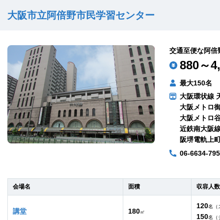
大阪市立阿倍野市民学習センター
交通至便な阿倍
880～4,
最大150名
大阪環状線 
大阪メトロ御
大阪メトロ谷
近鉄南大阪線
阪堺電軌上町
06-6634-79
会場名
面積
収容人数
120
名（
講堂
180
㎡
150
名（