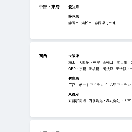
中部・東海
愛知県
静岡県
静岡市
浜松市
静岡県その他
関西
大阪府
梅田・大阪駅・中津
西梅田・堂山町・
OBP・京橋
肥後橋・阿波座
新大阪・
兵庫県
三宮・ポートアイランド
六甲アイラン
京都府
京都駅周辺
四条烏丸・烏丸御池・大宮