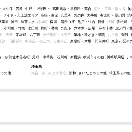
・大久保
四谷
中野・中野坂上
高田馬場・早稲田・落合
初台・笹塚・幡ヶ谷
池
ーサイド・天王洲エリア
高輪・白金
八重洲
丸の内
大手町
有楽町・霞が関
渋
秋葉原
神田
御茶ノ水
錦糸町
両国・清澄白河
亀戸・住吉
新橋
汐留
浜松町・
町・小川町・竹橋
永田町
麹町・番町
九段下
六本木・広尾・麻布十番
虎ノ門・
上・曳舟
茅場町・八丁堀
小伝馬町・水天宮
築地・勝どき・晴海
お台場
有明
用賀・田園調布
中目黒・都立大・自由が丘
東陽町・木場・門前仲町
東京23区そ
内・伊勢佐木長者町
元町・中華街・石川町
新横浜
横浜市その他
川崎駅周辺
川
埼玉県
県その他
大宮・さいたま新都心
浦和
さいたま市その他
埼玉県その他