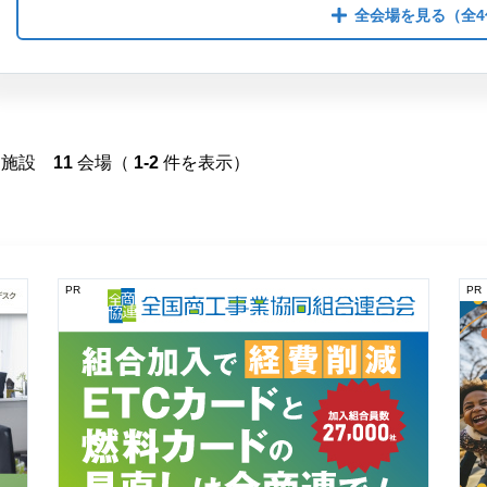
全会場を見る
（全4
施設
11
会場（
1-2
件を表示）
PR
PR