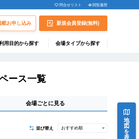
問合せリスト
閲覧履歴
揭載お申し込み
新規会員
登録
(無料)
利用目的から探す
会場タイプから探す
ペース一覧
会場ごとに見る
地
図
並び替え
を
表