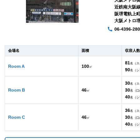
近鉄南大阪線
阪堺電軌上町
大阪メトロ堺
06-4396-28
会場名
面積
収容人数
81
名（ス
Room A
100
㎡
90
名（シ
30
名（ス
Room B
46
30
㎡
名（口
40
名（シ
36
名（ス
Room C
46
30
㎡
名（口
40
名（シ