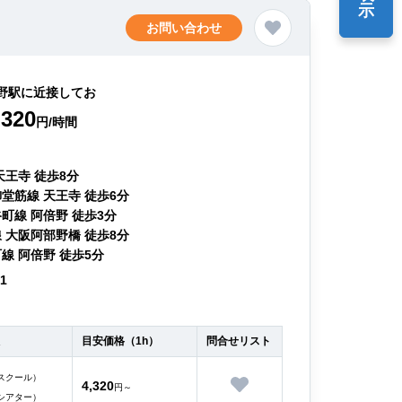
示
お問い合わせ
野駅に近接してお
320
円/時間
天王寺 徒歩8分
堂筋線 天王寺 徒歩6分
町線 阿倍野 徒歩3分
 大阪阿部野橋 徒歩8分
線 阿倍野 徒歩5分
51
目安価格（1h）
問合せリスト
スクール）
4,320
円～
シアター）