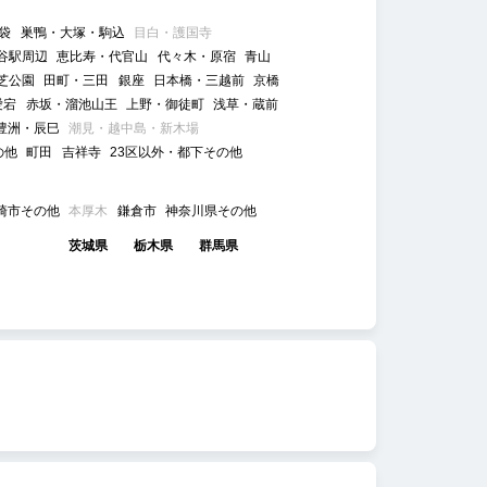
袋
巣鴨・大塚・駒込
目白・護国寺
谷駅周辺
恵比寿・代官山
代々木・原宿
青山
芝公園
田町・三田
銀座
日本橋・三越前
京橋
愛宕
赤坂・溜池山王
上野・御徒町
浅草・蔵前
豊洲・辰巳
潮見・越中島・新木場
の他
町田
吉祥寺
23区以外・都下その他
崎市その他
本厚木
鎌倉市
神奈川県その他
茨城県
栃木県
群馬県