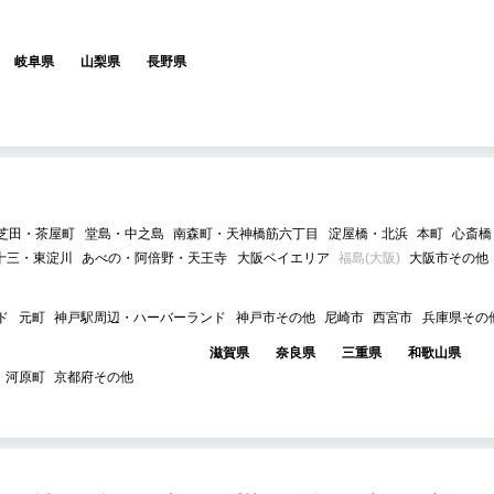
岐阜県
山梨県
長野県
芝田・茶屋町
堂島・中之島
南森町・天神橋筋六丁目
淀屋橋・北浜
本町
心斎橋
十三・東淀川
あべの・阿倍野・天王寺
大阪ベイエリア
福島(大阪)
大阪市その他
ド
元町
神戸駅周辺・ハーバーランド
神戸市その他
尼崎市
西宮市
兵庫県その
滋賀県
奈良県
三重県
和歌山県
河原町
京都府その他