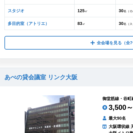
スタジオ
125
30
㎡
名（そ
多目的室（アトリエ）
83
30
㎡
名（ス
全会場を見る
（全7
あべの貸会議室 リンク大阪
御堂筋線・谷町
3,500～
最大90名
大阪環状線 
大阪メトロ御