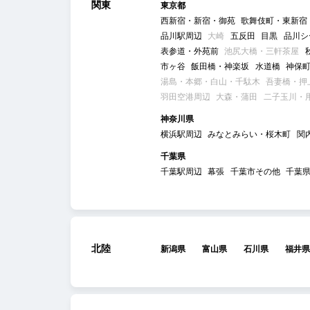
関東
東京都
西新宿・新宿・御苑
歌舞伎町・東新宿
品川駅周辺
大崎
五反田
目黒
品川シ
表参道・外苑前
池尻大橋・三軒茶屋
市ヶ谷
飯田橋・神楽坂
水道橋
神保
湯島・本郷・白山・千駄木
吾妻橋・押
羽田空港周辺
大森・蒲田
二子玉川・
神奈川県
横浜駅周辺
みなとみらい・桜木町
関
千葉県
千葉駅周辺
幕張
千葉市その他
千葉
北陸
新潟県
富山県
石川県
福井県